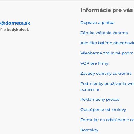
Informácie pre vás
p@dometa.sk
Doprava a platba
íšte
kedykoľvek
Záruka vrátenia zdarma
Ako Eko balíme objednáv
Všeobecné zmluvné podm
VOP pre firmy
Zásady ochrany súkromia
Podmienky používania w
rozhrania
Reklamačný proces
Odstúpenie od zmluvy
Formulár na odstúpenie o
Kontakty