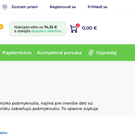
Zoznam prianí
Registrovať sa
Prihlásiť sa
0
e
Nakúpte ešte za
74,35 €
0,00 €
a získajte
dopravu zdarma
Papiernictvo
Kompletná ponuka
Výpredaj
 riziko pošmyknutia, najmä pre menšie deti sú
riálu zabraňujú pošmyknutiu. To výrazne zvyšuje
ieho