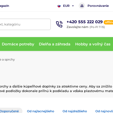
agazín
Porovnávanie
EUR
+420 555 222 029
offlin
t, kategóriu
Zavolajte nám
(Po-Pi 7-15)
Domáce potreby
Dielňa a záhrada
Hobby a voľný čas
 a sprchy
chy a ďalšie kúpeľňové doplnky za atraktívne ceny. Aby sa znížilo
ové podložky dokonale priľnú k podkladu a vďaka plastovému mate
Doporučené
Od najlacnejšieho
Od najdražšieho
Od najnovš