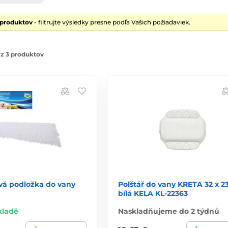
 produktov
- filtrujte výsledky presne podľa Vašich požiadaviek.
z 3 produktov
ová podložka do vany
Polštář do vany KRETA 32 x 2
bílá KELA KL-22363
kladě
Naskladňujeme do 2 týdnů