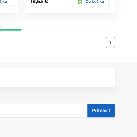
18,63 €
šíka
Do košíka
.
1
Prihlásiť