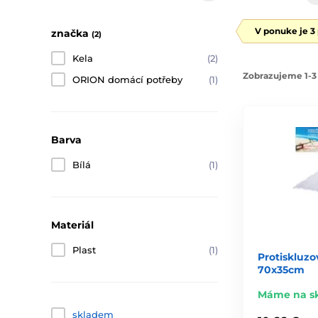
V ponuke je 3
značka
(2)
Kela
(2)
Zobrazujeme 1-3 
ORION domácí potřeby
(1)
Barva
Bílá
(1)
Materiál
Plast
(1)
Protiskluz
70x35cm
Máme na s
skladem