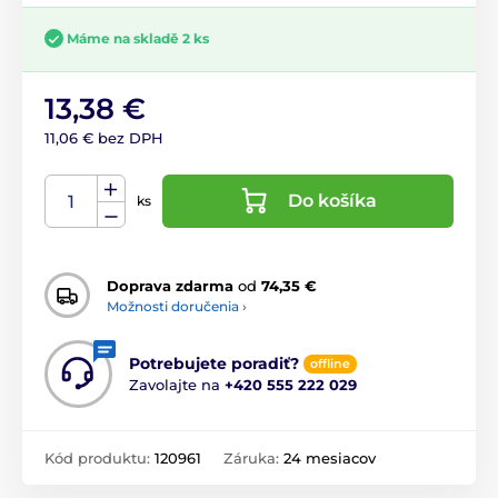
Máme na skladě 2 ks
13,38 €
11,06 € bez DPH
Do košíka
ks
Doprava zdarma
od
74,35 €
Možnosti doručenia ›
Potrebujete poradiť?
offline
Zavolajte na
+420 555 222 029
Kód produktu:
120961
Záruka:
24 mesiacov