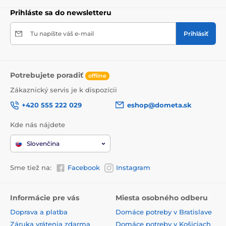
Prihláste sa do newsletteru
Tu napíšte váš e-mail
Prihlásiť
Potrebujete poradiť
offline
Zákaznický servis je k dispozícii
+420 555 222 029
eshop@dometa.sk
Kde nás nájdete
Slovenčina
Sme tiež na:
Facebook
Instagram
Informácie pre vás
Miesta osobného odberu
Doprava a platba
Domáce potreby v Bratislave
Záruka vrátenia zdarma
Domáce potreby v Košiciach