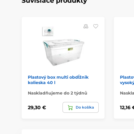
Súvisiace produkty
Plastový box multi obdĺžnik
Plasto
kolieska 40 l
vysoký 
Naskladňujeme do 2 týdnů
Naskl
29,30 €
12,16 
Do košíka