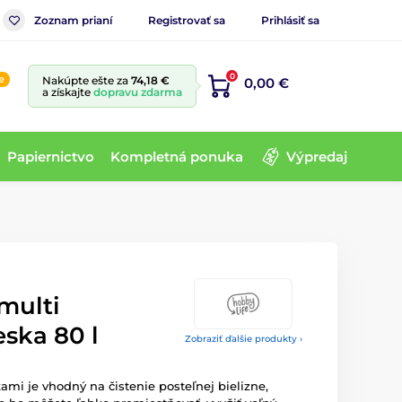
Zoznam prianí
Registrovať sa
Prihlásiť sa
0
e
Nakúpte ešte za
74,18 €
0,00 €
a získajte
dopravu zdarma
Papiernictvo
Kompletná ponuka
Výpredaj
multi
eska 80 l
Zobraziť ďalšie produkty ›
ami je vhodný na čistenie posteľnej bielizne,