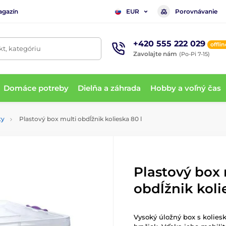
agazín
Porovnávanie
EUR
+420 555 222 029
offlin
t, kategóriu
Zavolajte nám
(Po-Pi 7-15)
Domáce potreby
Dielňa a záhrada
Hobby a voľný čas
xy
Plastový box multi obdĺžnik kolieska 80 l
Plastový box 
obdĺžnik koli
Vysoký úložný box s koliesk