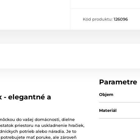
Kód produktu:
126096
Parametre
Objem
 - elegantné a
Materiál
omôckou do vašej domácnosti, dielne
ostatok priestoru na uskladnenie hračiek,
adníckych potrieb alebo náradia. Je to
ré potrebujete mať poruke, ale zároveň