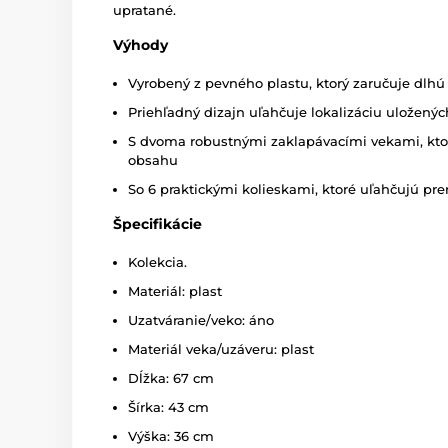
upratané.
Výhody
Vyrobený z pevného plastu, ktorý zaručuje dlhú 
Priehľadný dizajn uľahčuje lokalizáciu uložený
S dvoma robustnými zaklapávacími vekami, kto
obsahu
So 6 praktickými kolieskami, ktoré uľahčujú pr
Špecifikácie
Kolekcia.
Materiál: plast
Uzatváranie/veko: áno
Materiál veka/uzáveru: plast
Dĺžka: 67 cm
Šírka: 43 cm
Výška: 36 cm