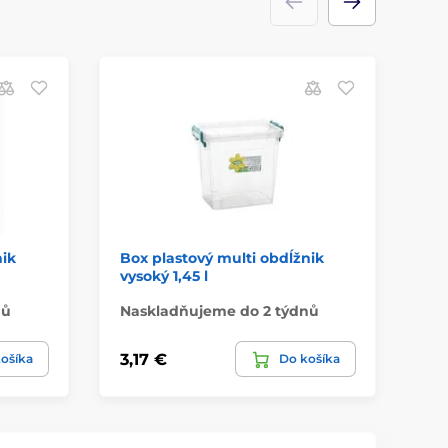
nik
Box plastový multi obdĺžnik
Šk
vysoký 1,45 l
št
nů
Naskladňujeme do 2 týdnů
Má
3,17 €
7,
ošíka
Do košíka