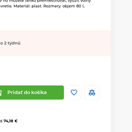
te ho môžete ľahko premiestňovať, využiť voľný
vretie. Materiál: plast. Rozmery: objem 80 l,
o 2 týdnů
Pridať do košíka
d
74,18 €