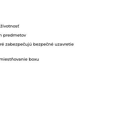
životnosť
ch predmetov
ré zabezpečujú bezpečné uzavretie
emiestňovanie boxu