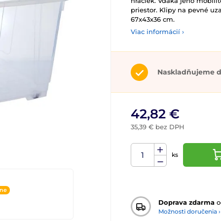
hračiek. Vďaka jeho mobili
priestor. Klipy na pevné uza
67x43x36 cm.
Viac informácií ›
Naskladňujeme d
42,82 €
35,39 € bez DPH
ks
ine
Doprava zdarma
o
Možnosti doručenia ›