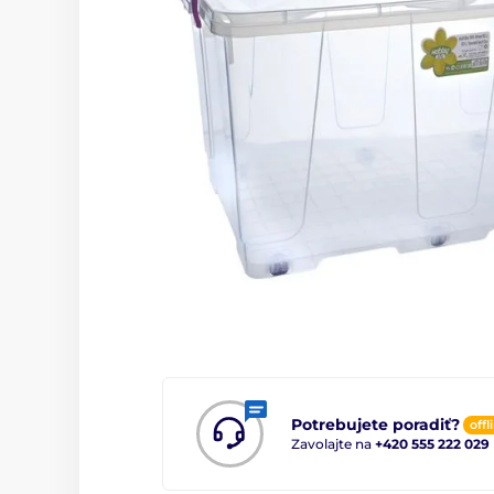
Potrebujete poradiť?
offl
Zavolajte na
+420 555 222 029