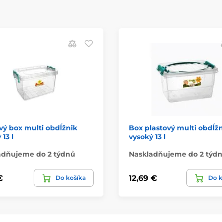
vý box multi obdĺžnik
Box plastový multi obdĺž
13 l
vysoký 13 l
adňujeme do 2 týdnů
Naskladňujeme do 2 týd
€
12,69 €
Do košíka
Do k