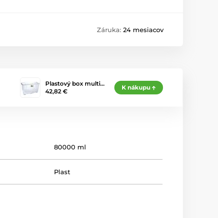
Záruka:
24 mesiacov
Plastový box multi…
K nákupu
42,82 €
80000 ml
Plast