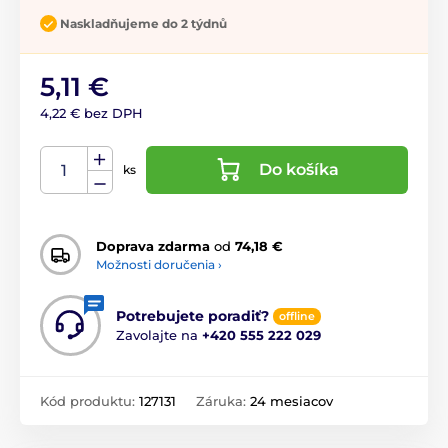
Naskladňujeme do 2 týdnů
5,11 €
4,22 € bez DPH
Do košíka
ks
Doprava zdarma
od
74,18 €
Možnosti doručenia ›
Potrebujete poradiť?
offline
Zavolajte na
+420 555 222 029
Kód produktu:
127131
Záruka:
24 mesiacov