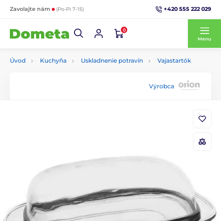
+420 555 222 029
Zavolajte nám
(Po-Pi 7-15)
0
Menu
Úvod
Kuchyňa
Uskladnenie potravín
Vajastartók
Výrobca