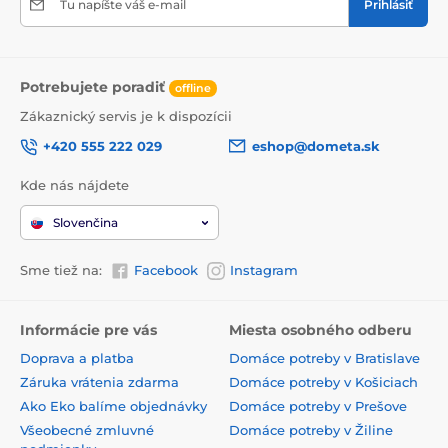
Tu napíšte váš e-mail
Prihlásiť
Potrebujete poradiť
offline
Zákaznický servis je k dispozícii
+420 555 222 029
eshop@dometa.sk
Kde nás nájdete
Slovenčina
Sme tiež na:
Facebook
Instagram
Informácie pre vás
Miesta osobného odberu
Doprava a platba
Domáce potreby v Bratislave
Záruka vrátenia zdarma
Domáce potreby v Košiciach
Ako Eko balíme objednávky
Domáce potreby v Prešove
Všeobecné zmluvné
Domáce potreby v Žiline