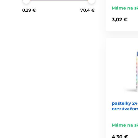
Máme na s
0.29 €
70.4 €
3,02 €
pastelky 24
orezávačo
Máme na s
4,30 €