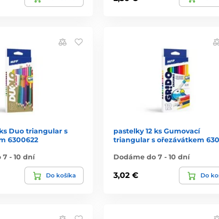
 ks Duo triangular s
pastelky 12 ks Gumovací
em 6300622
triangular s ořezávátkem 63
7 - 10 dní
Dodáme do 7 - 10 dní
3,02 €
Do košíka
Do ko