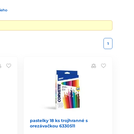
ieho
1
pastelky 18 ks trojhranné s
orezávačkou 6330511