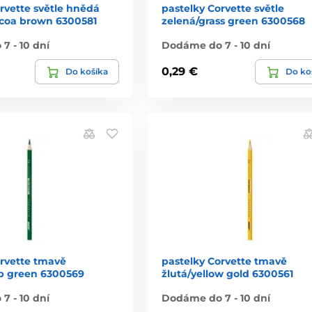
rvette světle hnědá
pastelky Corvette světle
coa brown 6300581
zelená/grass green 6300568
7 - 10 dní
Dodáme do 7 - 10 dní
0,29 €
Do košíka
Do ko
orvette tmavě
pastelky Corvette tmavě
p green 6300569
žlutá/yellow gold 6300561
7 - 10 dní
Dodáme do 7 - 10 dní