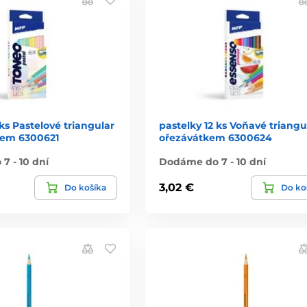
 ks Pastelové triangular
pastelky 12 ks Voňavé triangu
kem 6300621
ořezávátkem 6300624
7 - 10 dní
Dodáme do 7 - 10 dní
3,02 €
Do košíka
Do ko