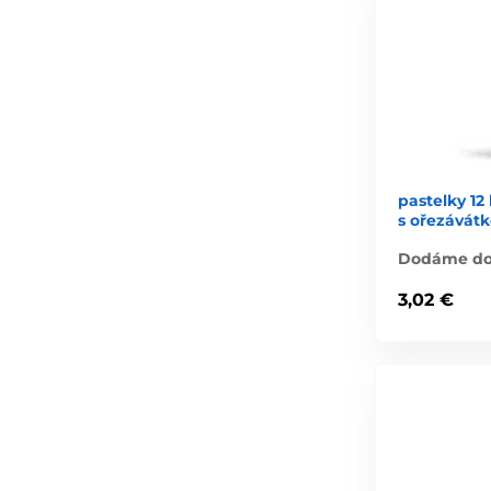
pastelky 12
s ořezávát
Dodáme do 
3,02 €