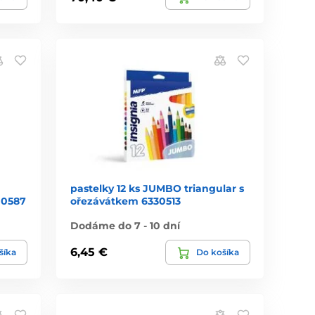
pastelky 12 ks JUMBO triangular s
00587
ořezávátkem 6330513
Dodáme do 7 - 10 dní
6,45 €
šíka
Do košíka