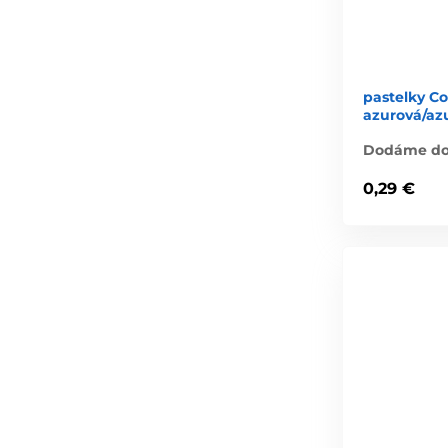
pastelky C
azurová/az
Dodáme do 
0,29 €