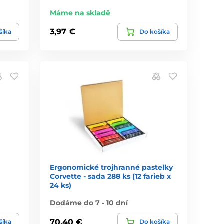
Máme na skladě
3,97 €
šíka
Do košíka
Ergonomické trojhranné pastelky
Corvette - sada 288 ks (12 farieb x
24 ks)
Dodáme do 7 - 10 dní
70,40 €
šíka
Do košíka