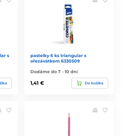
lar s
pastelky 6 ks triangular s
ořezávátkem 6330509
Dodáme do 7 - 10 dní
1,41 €
šíka
Do košíka