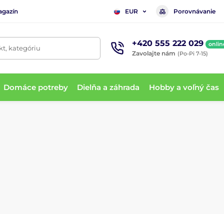
agazín
Porovnávanie
EUR
+420 555 222 029
onlin
t, kategóriu
Zavolajte nám
(Po-Pi 7-15)
Domáce potreby
Dielňa a záhrada
Hobby a voľný čas