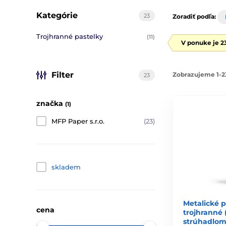
Kategórie
23
Zoradiť podľa:
Trojhranné pastelky
(11)
V ponuke je 2
Filter
Zobrazujeme 1-2
23
značka
(1)
MFP Paper s.r.o.
(23)
skladem
Metalické p
cena
trojhranné 
strúhadlom