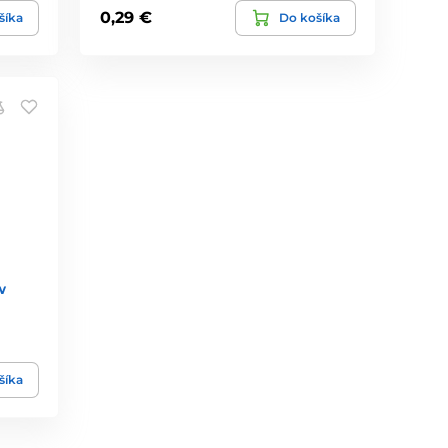
0,29 €
šíka
Do košíka
w
šíka