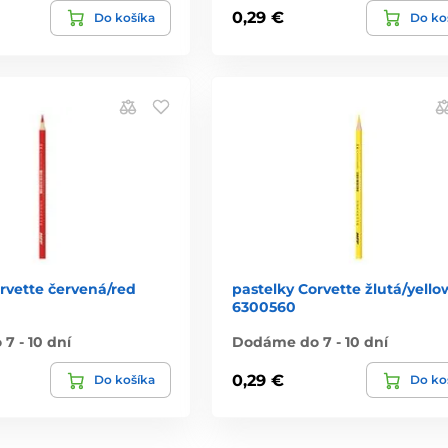
0,29 €
Do košíka
Do ko
rvette červená/red
pastelky Corvette žlutá/yello
6300560
7 - 10 dní
Dodáme do 7 - 10 dní
0,29 €
Do košíka
Do ko