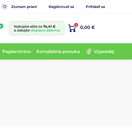
Zoznam prianí
Registrovať sa
Prihlásiť sa
0
e
Nakúpte ešte za
74,41 €
0,00 €
a získajte
dopravu zdarma
Papiernictvo
Kompletná ponuka
Výpredaj