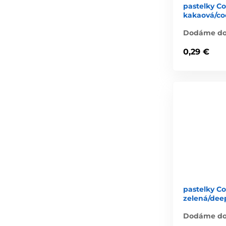
pastelky Co
kakaová/co
Dodáme do 
0,29 €
pastelky C
zelená/dee
Dodáme do 