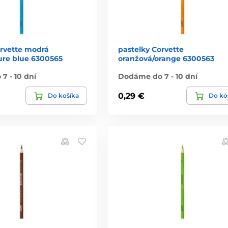
orvette modrá
pastelky Corvette
ure blue 6300565
oranžová/orange 6300563
7 - 10 dní
Dodáme do 7 - 10 dní
0,29 €
Do košíka
Do ko