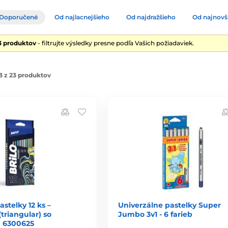
Doporučené
Od najlacnejšieho
Od najdražšieho
Od najnovš
3 produktov
- filtrujte výsledky presne podľa Vašich požiadaviek.
3 z 23 produktov
astelky 12 ks –
Univerzálne pastelky Super
(triangular) so
Jumbo 3v1 - 6 farieb
 6300625