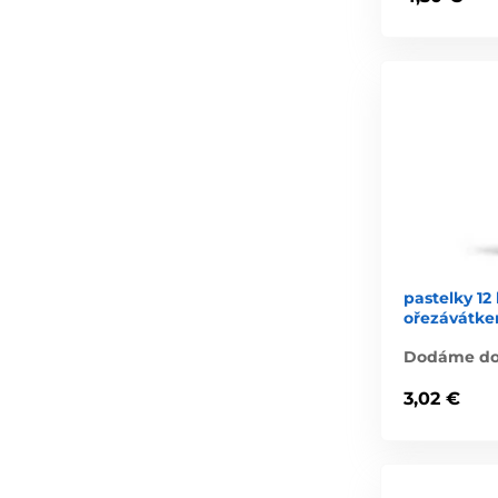
pastelky 12
ořezávátk
Dodáme do 
3,02 €