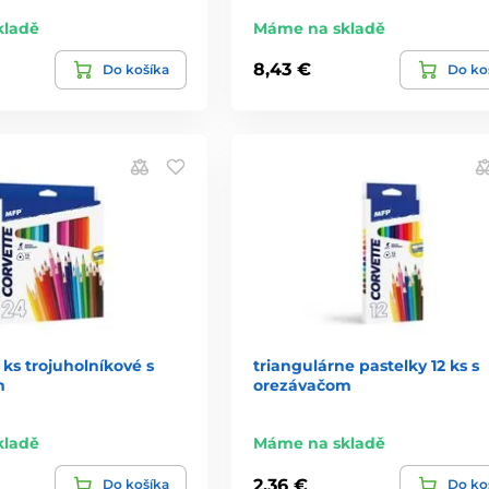
kladě
Máme na skladě
8,43 €
Do košíka
Do ko
 ks trojuholníkové s
triangulárne pastelky 12 ks s
m
orezávačom
kladě
Máme na skladě
2,36 €
Do košíka
Do ko