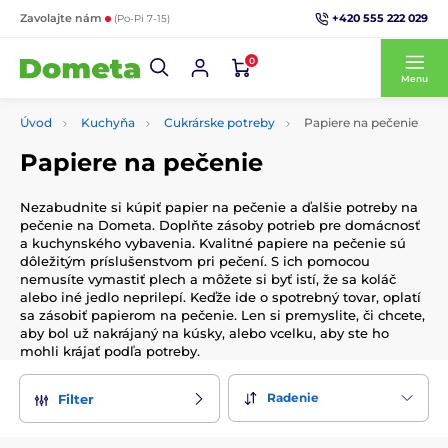
+420 555 222 029
Zavolajte nám
(Po-Pi 7-15)
0
Menu
Úvod
Kuchyňa
Cukrárske potreby
Papiere na pečenie
Papiere na pečenie
Nezabudnite si kúpiť papier na pečenie a ďalšie potreby na
pečenie na Dometa. Doplňte zásoby potrieb pre domácnosť
a kuchynského vybavenia. Kvalitné papiere na pečenie sú
dôležitým príslušenstvom pri pečení. S ich pomocou
nemusíte vymastiť plech a môžete si byť istí, že sa koláč
alebo iné jedlo neprilepí. Keďže ide o spotrebný tovar, oplatí
sa zásobiť papierom na pečenie. Len si premyslite, či chcete,
aby bol už nakrájaný na kúsky, alebo vcelku, aby ste ho
mohli krájať podľa potreby.
Radenie
Filter