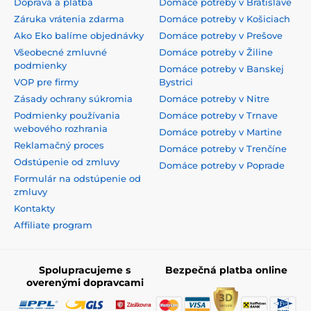
Doprava a platba
Domáce potreby v Bratislave
Záruka vrátenia zdarma
Domáce potreby v Košiciach
Ako Eko balíme objednávky
Domáce potreby v Prešove
Všeobecné zmluvné
Domáce potreby v Žiline
podmienky
Domáce potreby v Banskej
VOP pre firmy
Bystrici
Zásady ochrany súkromia
Domáce potreby v Nitre
Podmienky používania
Domáce potreby v Trnave
webového rozhrania
Domáce potreby v Martine
Reklamačný proces
Domáce potreby v Trenčíne
Odstúpenie od zmluvy
Domáce potreby v Poprade
Formulár na odstúpenie od
zmluvy
Kontakty
Affiliate program
Spolupracujeme s
Bezpečná platba online
overenými dopravcami