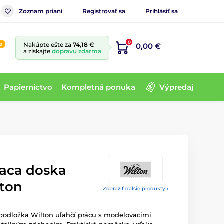
Zoznam prianí
Registrovať sa
Prihlásiť sa
0
e
Nakúpte ešte za
74,18 €
0,00 €
a získajte
dopravu zdarma
Papiernictvo
Kompletná ponuka
Výpredaj
aca doska
lton
Zobraziť ďalšie produkty ›
 podložka Wilton uľahčí prácu s modelovacími