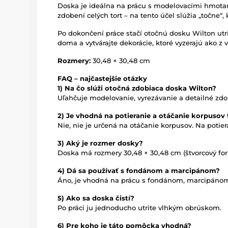
Doska je ideálna na prácu s modelovacími hmotami
zdobení celých tort – na tento účel slúžia „točne“
Po dokončení práce stačí otočnú dosku Wilton utri
doma a vytvárajte dekorácie, ktoré vyzerajú ako z 
Rozmery:
30,48 × 30,48 cm
FAQ – najčastejšie otázky
1) Na čo slúži otočná zdobiaca doska Wilton?
Uľahčuje modelovanie, vyrezávanie a detailné zdo
2) Je vhodná na potieranie a otáčanie korpusov 
Nie, nie je určená na otáčanie korpusov. Na potier
3) Aký je rozmer dosky?
Doska má rozmery 30,48 × 30,48 cm (štvorcový for
4) Dá sa používať s fondánom a marcipánom?
Áno, je vhodná na prácu s fondánom, marcipáno
5) Ako sa doska čistí?
Po práci ju jednoducho utrite vlhkým obrúskom.
6) Pre koho je táto pomôcka vhodná?