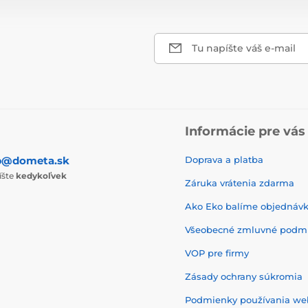
Tu napíšte váš e-mail
Informácie pre vás
p@dometa.sk
Doprava a platba
íšte
kedykoľvek
Záruka vrátenia zdarma
Ako Eko balíme objednáv
Všeobecné zmluvné podm
VOP pre firmy
Zásady ochrany súkromia
Podmienky používania w