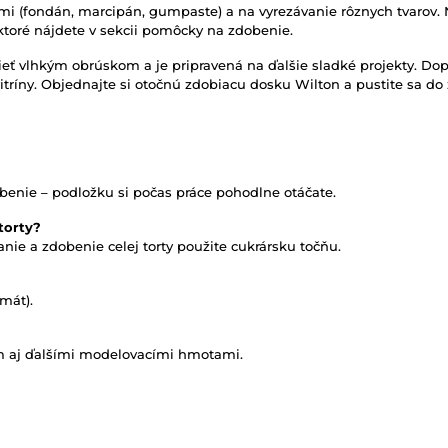
 (fondán, marcipán, gumpaste) a na vyrezávanie rôznych tvarov. Ni
, ktoré nájdete v sekcii pomôcky na zdobenie.
eť vlhkým obrúskom a je pripravená na ďalšie sladké projekty. Dopra
vitríny. Objednajte si otočnú zdobiacu dosku Wilton a pustite sa do
benie – podložku si počas práce pohodlne otáčate.
torty?
anie a zdobenie celej torty použite cukrársku točňu.
mát).
m aj ďalšími modelovacími hmotami.