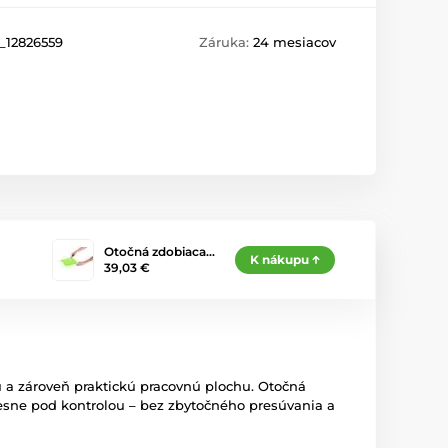
_12826559
Záruka:
24 mesiacov
Otočná zdobiaca…
K nákupu
39,03 €
ú a zároveň praktickú pracovnú plochu. Otočná
esne pod kontrolou – bez zbytočného presúvania a