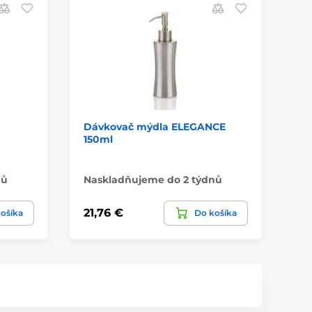
Dávkovač mýdla ELEGANCE
Fo
150ml
pr
nů
Naskladňujeme do 2 týdnů
Má
21,76 €
10
ošíka
Do košíka