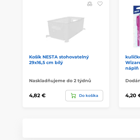
Košík NESTA stohovatelný
kulič
29x16,5 cm bílý
Wizard
náplň
Naskladňujeme do 2 týdnů
Dodáme
4,82 €
4,20 
Do košíka