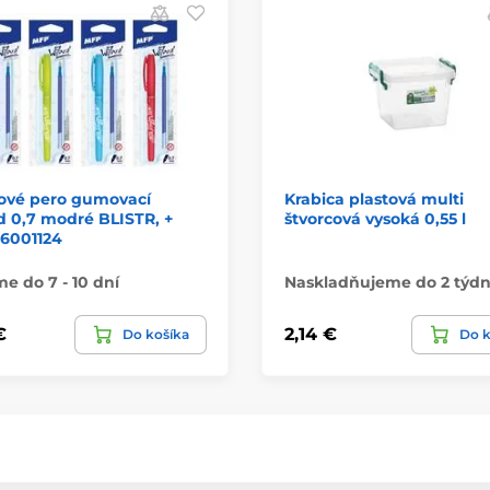
kové pero gumovací
Krabica plastová multi
 0,7 modré BLISTR, +
štvorcová vysoká 0,55 l
 6001124
 do 7 - 10 dní
Naskladňujeme do 2 týd
€
2,14 €
Do košíka
Do k