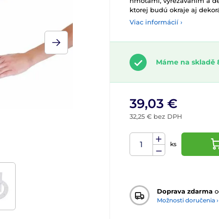
hmotami, vyrezávaním a de
ktorej budú okraje aj deko
Viac informácií ›
Máme na skladě 
39,03 €
32,25 € bez DPH
ks
Doprava zdarma
o
Možnosti doručenia ›