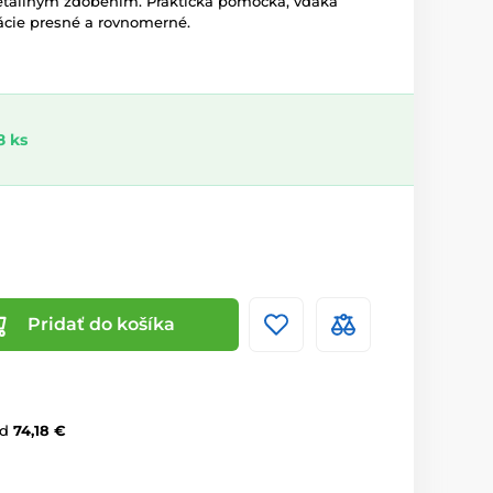
tailným zdobením. Praktická pomôcka, vďaka
rácie presné a rovnomerné.
8 ks
Pridať do košíka
d
74,18 €