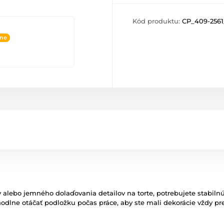
Kód produktu:
CP_409-2561
ine
v alebo jemného dolaďovania detailov na torte, potrebujete stabiln
dlne otáčať podložku počas práce, aby ste mali dekorácie vždy pr