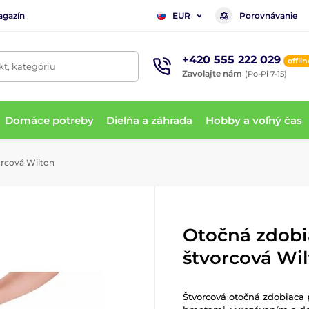
agazín
Porovnávanie
EUR
+420 555 222 029
offlin
t, kategóriu
Zavolajte nám
(Po-Pi 7-15)
Domáce potreby
Dielňa a záhrada
Hobby a voľný čas
rcová Wilton
Otočná zdobi
štvorcová Wi
Štvorcová otočná zdobiaca