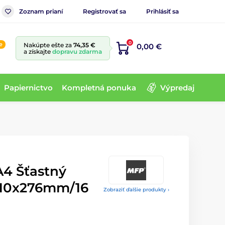
Zoznam prianí
Registrovať sa
Prihlásiť sa
0
e
Nakúpte ešte za
74,35 €
0,00 €
a získajte
dopravu zdarma
Papiernictvo
Kompletná ponuka
Výpredaj
4 Šťastný
 210x276mm/16
Zobraziť ďalšie produkty ›