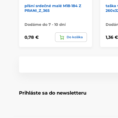
přání srdečné malé M18-184 Z
taška 
PRANI_Z_365
260x32
Dodáme do 7 - 10 dní
Dodáme
0,78 €
1,36 €
Do košíka
Prihláste sa do newsletteru