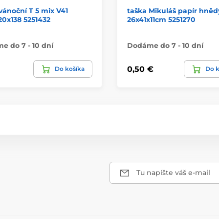
vánoční T 5 mix V41
taška Mikuláš papír hněd
0x138 5251432
26x41x11cm 5251270
 do 7 - 10 dní
Dodáme do 7 - 10 dní
0,50 €
Do košíka
Do k
Tu napíšte váš e-mail