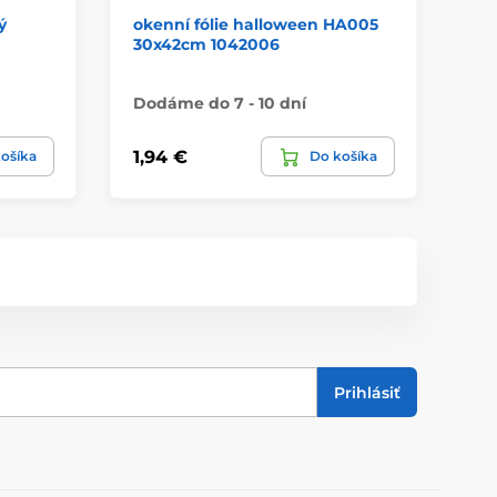
ý
okenní fólie halloween HA005
po
30x42cm 1042006
12
Dodáme do 7 - 10 dní
Do
1,94 €
0,
ošíka
Do košíka
Prihlásiť