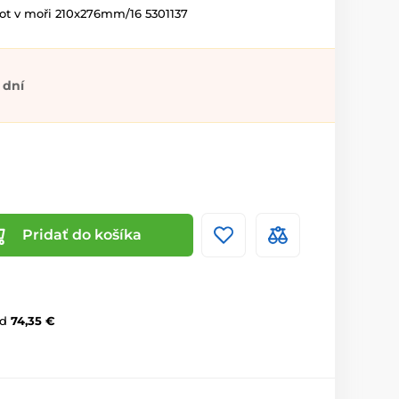
ot v moři 210x276mm/16 5301137
 dní
Pridať do košíka
d
74,35 €