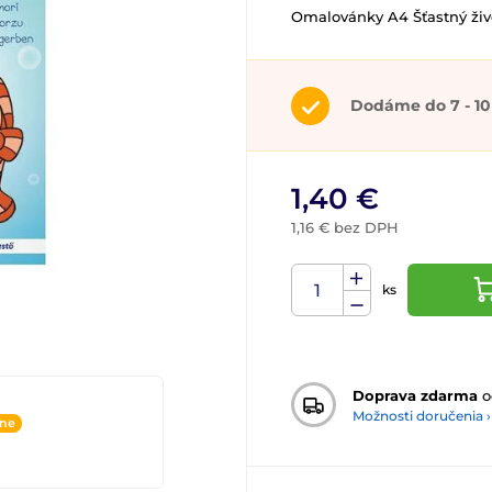
Omalovánky A4 Šťastný živ
Dodáme do 7 - 10
1,40 €
1,16 € bez DPH
ks
Doprava zdarma
o
Možnosti doručenia ›
ine