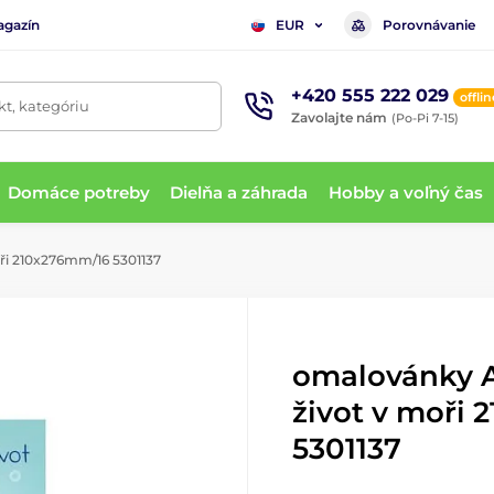
agazín
Porovnávanie
EUR
+420 555 222 029
offlin
t, kategóriu
Zavolajte nám
(Po-Pi 7-15)
Domáce potreby
Dielňa a záhrada
Hobby a voľný čas
ři 210x276mm/16 5301137
omalovánky A
život v moři
5301137