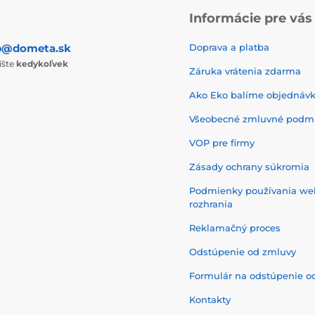
Informácie pre vás
p@dometa.sk
Doprava a platba
íšte
kedykoľvek
Záruka vrátenia zdarma
Ako Eko balíme objednáv
Všeobecné zmluvné podm
VOP pre firmy
Zásady ochrany súkromia
Podmienky používania w
rozhrania
Reklamačný proces
Odstúpenie od zmluvy
Formulár na odstúpenie o
Kontakty