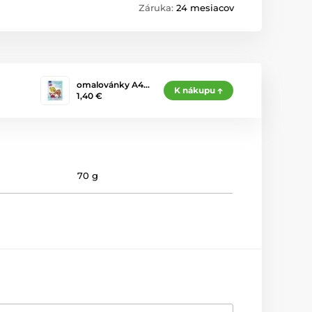
Záruka:
24 mesiacov
omalovánky A4…
K nákupu
1,40 €
70 g