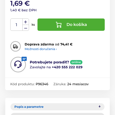
1,69 €
1,40 € bez DPH
Do košíka
ks
Doprava zdarma
od
74,41 €
Možnosti doručenia ›
Potrebujete poradiť?
online
Zavolajte na
+420 555 222 029
Kód produktu:
P96346
Záruka:
24 mesiacov
Popis a parametre