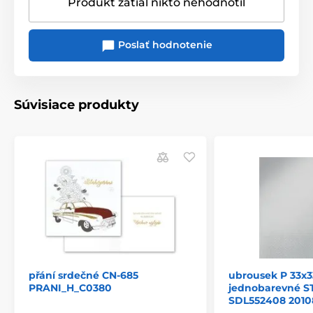
Produkt zatiaľ nikto nehodnotil
Poslať hodnotenie
Súvisiace produkty
přání srdečné CN-685
ubrousek P 33x3
PRANI_H_C0380
jednobarevné S
SDL552408 2010