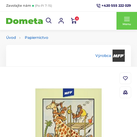
+420 555 222 029
Zavolajte nám
(Po-Pi 7-15)
0
Menu
Úvod
Papiernictvo
Výrobca