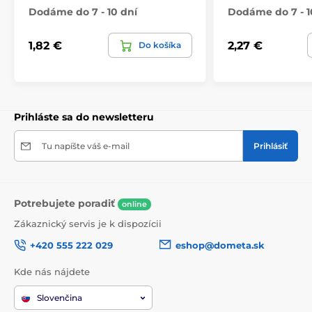
Dodáme do 7 - 10 dní
Dodáme do 7 - 1
1,82 €
2,27 €
Do košíka
Prihláste sa do newsletteru
Tu napíšte váš e-mail
Prihlásiť
Potrebujete poradiť
online
Zákaznický servis je k dispozícii
+420 555 222 029
eshop@dometa.sk
Kde nás nájdete
Slovenčina