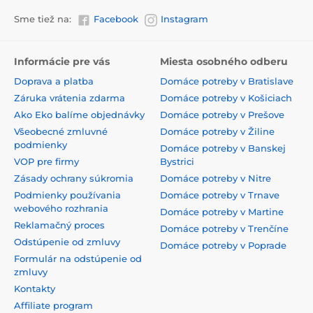
Sme tiež na:
Facebook
Instagram
Informácie pre vás
Miesta osobného odberu
Doprava a platba
Domáce potreby v Bratislave
Záruka vrátenia zdarma
Domáce potreby v Košiciach
Ako Eko balíme objednávky
Domáce potreby v Prešove
Všeobecné zmluvné
Domáce potreby v Žiline
podmienky
Domáce potreby v Banskej
VOP pre firmy
Bystrici
Zásady ochrany súkromia
Domáce potreby v Nitre
Podmienky používania
Domáce potreby v Trnave
webového rozhrania
Domáce potreby v Martine
Reklamačný proces
Domáce potreby v Trenčíne
Odstúpenie od zmluvy
Domáce potreby v Poprade
Formulár na odstúpenie od
zmluvy
Kontakty
Affiliate program