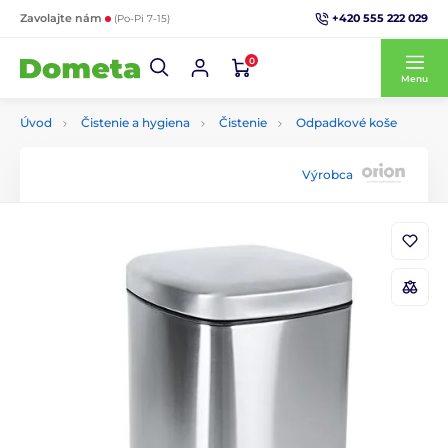
+420 555 222 029
Zavolajte nám
(Po-Pi 7-15)
0
Menu
Úvod
Čistenie a hygiena
Čistenie
Odpadkové koše
Výrobca