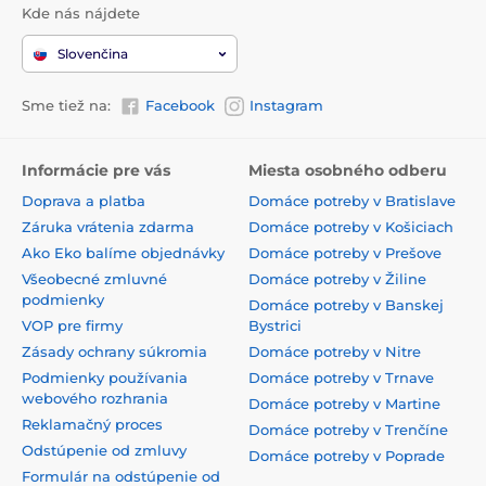
Kde nás nájdete
Slovenčina
Sme tiež na:
Facebook
Instagram
Informácie pre vás
Miesta osobného odberu
Doprava a platba
Domáce potreby v Bratislave
Záruka vrátenia zdarma
Domáce potreby v Košiciach
Ako Eko balíme objednávky
Domáce potreby v Prešove
Všeobecné zmluvné
Domáce potreby v Žiline
podmienky
Domáce potreby v Banskej
VOP pre firmy
Bystrici
Zásady ochrany súkromia
Domáce potreby v Nitre
Podmienky používania
Domáce potreby v Trnave
webového rozhrania
Domáce potreby v Martine
Reklamačný proces
Domáce potreby v Trenčíne
Odstúpenie od zmluvy
Domáce potreby v Poprade
Formulár na odstúpenie od