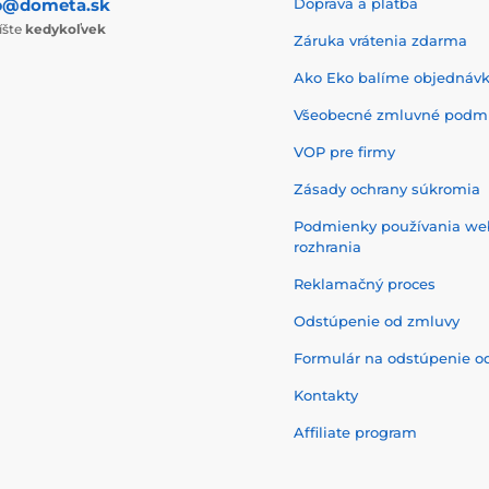
p@dometa.sk
Doprava a platba
íšte
kedykoľvek
Záruka vrátenia zdarma
Ako Eko balíme objednáv
Všeobecné zmluvné podm
VOP pre firmy
Zásady ochrany súkromia
Podmienky používania w
rozhrania
Reklamačný proces
Odstúpenie od zmluvy
Formulár na odstúpenie o
Kontakty
Affiliate program