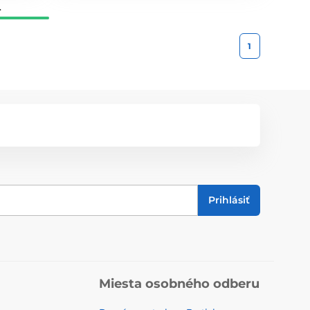
.
1
Prihlásiť
Miesta osobného odberu