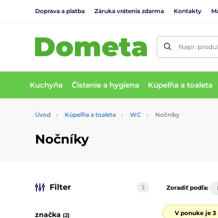
Doprava a platba
Záruka vrátenia zdarma
Kontakty
M
Napr. produk
Kuchyňa
Čistenie a hygiena
Kúpeľňa a toaleta
Úvod
Kúpeľňa a toaleta
WC
Nočníky
Nočníky
Filter
3
Zoradiť podľa:
V ponuke je 3
značka
(2)