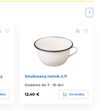
1
ty
Smaltovaný nočník 2,7l
Dodáme do 7 - 10 dní
12,40 €
šíka
Do košíka