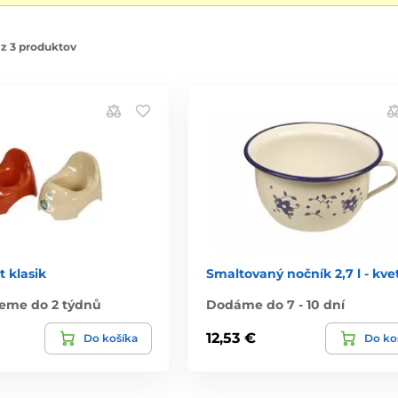
z 3 produktov
t klasik
Smaltovaný nočník 2,7 l - kve
eme do 2 týdnů
Dodáme do 7 - 10 dní
12,53 €
Do košíka
Do ko