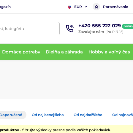
agazín
Porovnávanie
EUR
+420 555 222 029
onlin
t, kategóriu
Zavolajte nám
(Po-Pi 7-15)
Domáce potreby
Dielňa a záhrada
Hobby a voľný čas
Doporučené
Od najlacnejšieho
Od najdražšieho
Od najnovš
 produktov
- filtrujte výsledky presne podľa Vašich požiadaviek.