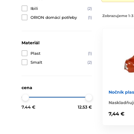
Ibili
(2)
Zobrazujeme 1-3 
ORION domácí potřeby
(1)
Materiál
Plast
(1)
Smalt
(2)
cena
Nočník plas
Naskladňuj
7.44 €
12.53 €
7,44 €