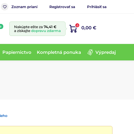
Zoznam prianí
Registrovať sa
Prihlásiť sa
0
e
Nakúpte ešte za
74,41 €
0,00 €
a získajte
dopravu zdarma
Papiernictvo
Kompletná ponuka
Výpredaj
ieho