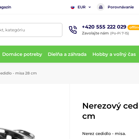
agazín
Porovnávanie
EUR
+420 555 222 029
offlin
t, kategóriu
Zavolajte nám
(Po-Pi 7-15)
Domáce potreby
Dielňa a záhrada
Hobby a voľný čas
edidlo - misa 28 cm
Nerezový cedi
cm
Nerez cedidlo - misa.