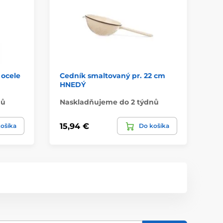
 ocele
Cedník smaltovaný pr. 22 cm
Ce
HNEDÝ
nů
Naskladňujeme do 2 týdnů
Má
15,94 €
2,
ošíka
Do košíka