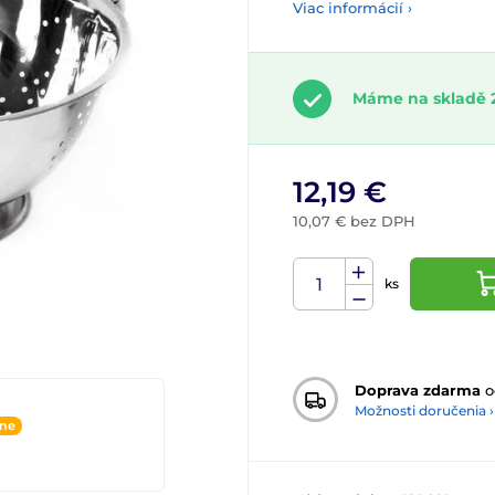
Viac informácií ›
Máme na skladě 2
12,19 €
10,07 € bez DPH
ks
Doprava zdarma
o
Možnosti doručenia ›
ine