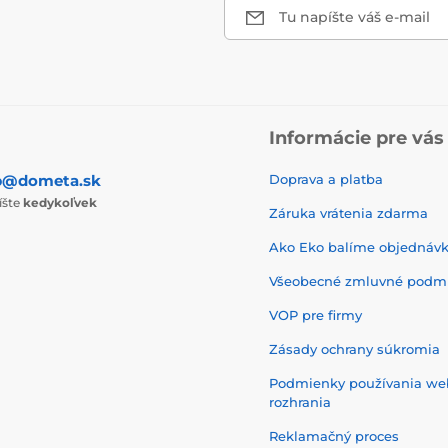
Tu napíšte váš e-mail
Informácie pre vás
p@dometa.sk
Doprava a platba
íšte
kedykoľvek
Záruka vrátenia zdarma
Ako Eko balíme objednáv
Všeobecné zmluvné podm
VOP pre firmy
Zásady ochrany súkromia
Podmienky používania w
rozhrania
Reklamačný proces