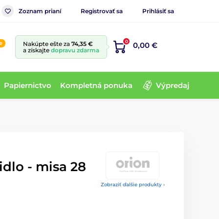
Zoznam prianí
Registrovať sa
Prihlásiť sa
0
e
Nakúpte ešte za
74,35 €
0,00 €
a získajte
dopravu zdarma
Papiernictvo
Kompletná ponuka
Výpredaj
dlo - misa 28
Zobraziť ďalšie produkty ›