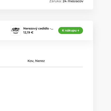
Záruka:
24 mesiacov
Nerezový cedidlo -…
K nákupu
12,19 €
Kov
,
Nerez