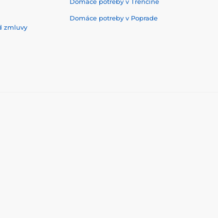
Domáce potreby v Trenčíne
Domáce potreby v Poprade
d zmluvy