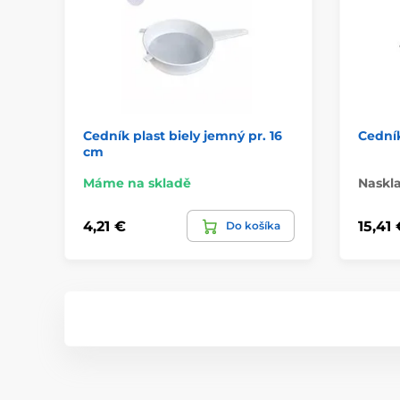
Cedník plast biely jemný pr. 16
Cedník
cm
Máme na skladě
Naskl
4,21 €
15,41 
Do košíka