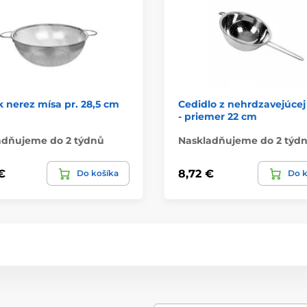
 nerez mísa pr. 28,5 cm
Cedidlo z nehrdzavejúcej
- priemer 22 cm
adňujeme do 2 týdnů
Naskladňujeme do 2 týd
€
8,72 €
Do košíka
Do k