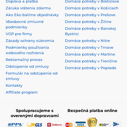
Doprava a platba
Domáce potreby v Bratislave
Záruka vrátenia zdarma
Domáce potreby v Košiciach
Ako Eko balíme objednávky
Domáce potreby v Prešove
Všeobecné zmluvné
Domáce potreby v Žiline
podmienky
Domáce potreby v Banskej
VOP pre firmy
Bystrici
Zásady ochrany súkromia
Domáce potreby v Nitre
Podmienky používania
Domáce potreby v Trnave
webového rozhrania
Domáce potreby v Martine
Reklamačný proces
Domáce potreby v Trenčíne
Odstúpenie od zmluvy
Domáce potreby v Poprade
Formulár na odstúpenie od
zmluvy
Kontakty
Affiliate program
Spolupracujeme s
Bezpečná platba online
overenými dopravcami