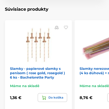
Súvisiace produkty
Slamky - papierové slamky s
Slamky nerezové
penisom ( rose gold, rosegold )
(4 ks dúhová) + 
6 ks - Bachelorette Party
Máme na skladě
Máme na skladě
1,36 €
8,76 €
Do košíka