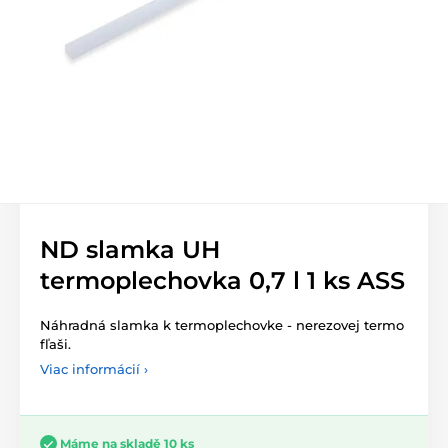
ND slamka UH
termoplechovka 0,7 l 1 ks ASS
Náhradná
slamka
k
termoplechovke - nerezovej termo
fľaši.
Viac informácií ›
Máme na skladě 10 ks