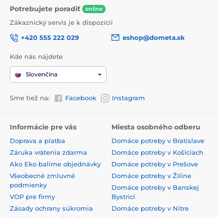
Potrebujete poradiť
online
Zákaznický servis je k dispozícii
+420 555 222 029
eshop@dometa.sk
Kde nás nájdete
Slovenčina
Sme tiež na:
Facebook
Instagram
Informácie pre vás
Miesta osobného odberu
Doprava a platba
Domáce potreby v Bratislave
Záruka vrátenia zdarma
Domáce potreby v Košiciach
Ako Eko balíme objednávky
Domáce potreby v Prešove
Všeobecné zmluvné
Domáce potreby v Žiline
podmienky
Domáce potreby v Banskej
VOP pre firmy
Bystrici
Zásady ochrany súkromia
Domáce potreby v Nitre