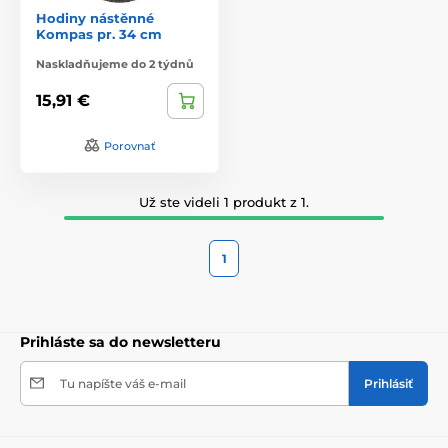
Hodiny nástěnné
Kompas pr. 34 cm
Naskladňujeme do 2 týdnů
15,91 €
Porovnať
Už ste videli 1 produkt z 1.
1
Prihláste sa do newsletteru
Tu napíšte váš e-mail
Prihlásiť