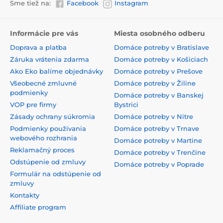
Sme tiež na:
Facebook
Instagram
Informácie pre vás
Miesta osobného odberu
Doprava a platba
Domáce potreby v Bratislave
Záruka vrátenia zdarma
Domáce potreby v Košiciach
Ako Eko balíme objednávky
Domáce potreby v Prešove
Všeobecné zmluvné
Domáce potreby v Žiline
podmienky
Domáce potreby v Banskej
VOP pre firmy
Bystrici
Zásady ochrany súkromia
Domáce potreby v Nitre
Podmienky používania
Domáce potreby v Trnave
webového rozhrania
Domáce potreby v Martine
Reklamačný proces
Domáce potreby v Trenčíne
Odstúpenie od zmluvy
Domáce potreby v Poprade
Formulár na odstúpenie od
zmluvy
Kontakty
Affiliate program