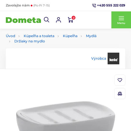
+420 555 222 029
Zavolajte nám
(Po-Pi 7-15)
0
Menu
Úvod
Kúpeľňa a toaleta
Kúpeľňa
Mydlá
Držiaky na mydlo
Výrobca