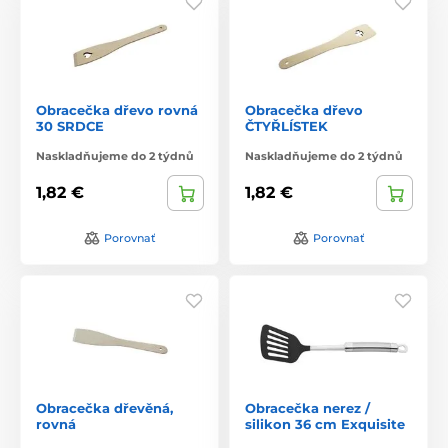
Obracečka dřevo rovná
Obracečka dřevo
30 SRDCE
ČTYŘLÍSTEK
Naskladňujeme do 2 týdnů
Naskladňujeme do 2 týdnů
1,82 €
1,82 €
Porovnať
Porovnať
Obracečka dřevěná,
Obracečka nerez /
rovná
silikon 36 cm Exquisite