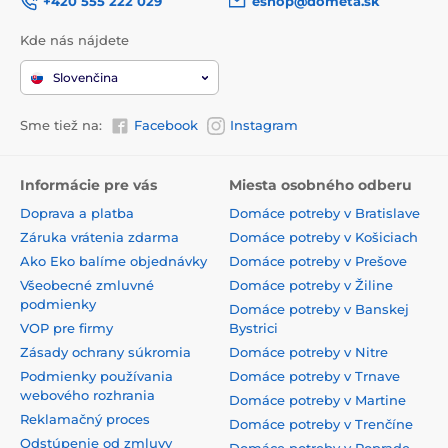
+420 555 222 029
eshop@dometa.sk
Kde nás nájdete
Slovenčina
Sme tiež na:
Facebook
Instagram
Informácie pre vás
Miesta osobného odberu
Doprava a platba
Domáce potreby v Bratislave
Záruka vrátenia zdarma
Domáce potreby v Košiciach
Ako Eko balíme objednávky
Domáce potreby v Prešove
Všeobecné zmluvné
Domáce potreby v Žiline
podmienky
Domáce potreby v Banskej
VOP pre firmy
Bystrici
Zásady ochrany súkromia
Domáce potreby v Nitre
Podmienky používania
Domáce potreby v Trnave
webového rozhrania
Domáce potreby v Martine
Reklamačný proces
Domáce potreby v Trenčíne
Odstúpenie od zmluvy