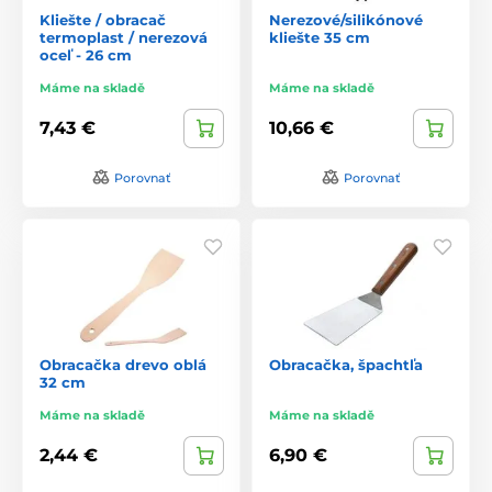
Kliešte / obracač
Nerezové/silikónové
termoplast / nerezová
kliešte 35 cm
oceľ - 26 cm
Máme na skladě
Máme na skladě
7,43 €
10,66 €
Porovnať
Porovnať
Obracačka drevo oblá
Obracačka, špachtľa
32 cm
Máme na skladě
Máme na skladě
2,44 €
6,90 €