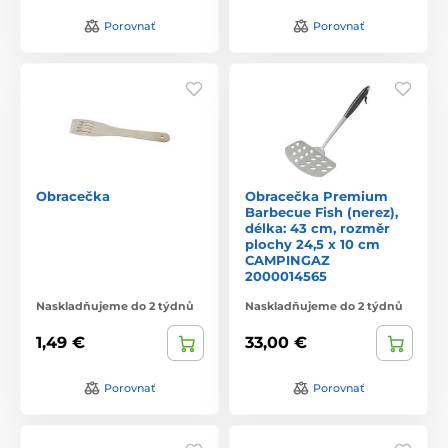
Porovnať
Porovnať
Obracečka
Obracečka Premium
Barbecue Fish (nerez),
délka: 43 cm, rozměr
plochy 24,5 x 10 cm
CAMPINGAZ
2000014565
Naskladňujeme do 2 týdnů
Naskladňujeme do 2 týdnů
1,49 €
33,00 €
Porovnať
Porovnať