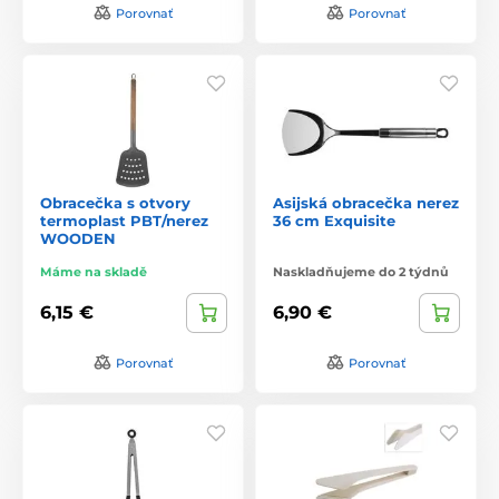
Porovnať
Porovnať
Obracečka s otvory
Asijská obracečka nerez
termoplast PBT/nerez
36 cm Exquisite
WOODEN
Máme na skladě
Naskladňujeme do 2 týdnů
6,15 €
6,90 €
Porovnať
Porovnať