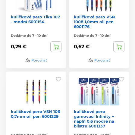
kuličkové pero Tika 107
kuličkové pero VSN
- modrá 6001154
1008 1,0mm oil pen
6001176
Dodáme do 7 - 10 dní
Dodáme do 7 - 10 dní
0,29 €
0,62 €
Porovnať
Porovnať
kuličkové pero VSN 106
kuličkové pero
0,7mm oil pen 6001229
gumovací Infinity +
náplň 0,6 modré na
blistru 6001337
Dodáme do 7 - 10 dní
Dodáme do 7 - 10 dní