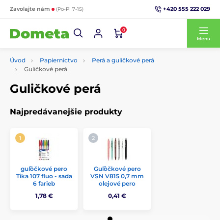
+420 555 222 029
Zavolajte nám
(Po-Pi 7-15)
0
Menu
Úvod
Papiernictvo
Perá a guličkové perá
Guličkové perá
Guličkové perá
Najpredávanejšie produkty
guľôčkové pero
Guľôčkové pero
Tika 107 fluo - sada
VSN V815 0,7 mm
6 farieb
olejové pero
1,78 €
0,41 €