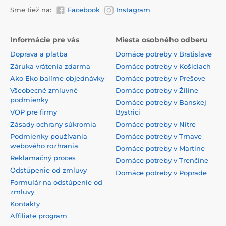
Sme tiež na:
Facebook
Instagram
Informácie pre vás
Miesta osobného odberu
Doprava a platba
Domáce potreby v Bratislave
Záruka vrátenia zdarma
Domáce potreby v Košiciach
Ako Eko balíme objednávky
Domáce potreby v Prešove
Všeobecné zmluvné
Domáce potreby v Žiline
podmienky
Domáce potreby v Banskej
VOP pre firmy
Bystrici
Zásady ochrany súkromia
Domáce potreby v Nitre
Podmienky používania
Domáce potreby v Trnave
webového rozhrania
Domáce potreby v Martine
Reklamačný proces
Domáce potreby v Trenčíne
Odstúpenie od zmluvy
Domáce potreby v Poprade
Formulár na odstúpenie od
zmluvy
Kontakty
Affiliate program