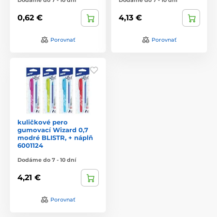
0,62 €
4,13 €
Porovnať
Porovnať
kuličkové pero
gumovací Wizard 0,7
modré BLISTR, + náplň
6001124
Dodáme do 7 - 10 dní
4,21 €
Porovnať