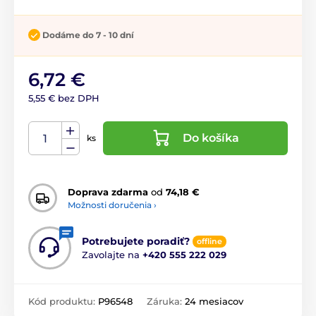
Dodáme do 7 - 10 dní
6,72 €
5,55 € bez DPH
Do košíka
ks
Doprava zdarma
od
74,18 €
Možnosti doručenia ›
Potrebujete poradiť?
offline
Zavolajte na
+420 555 222 029
Kód produktu:
P96548
Záruka:
24 mesiacov