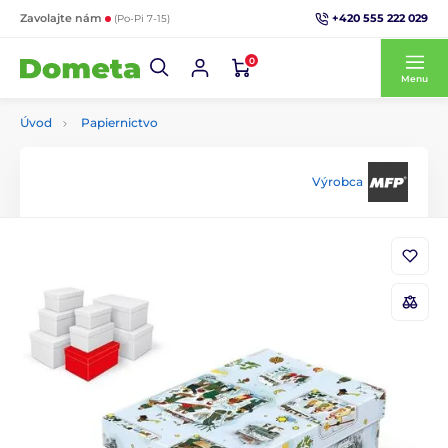
+420 555 222 029
Zavolajte nám
(Po-Pi 7-15)
0
Menu
Úvod
Papiernictvo
Výrobca