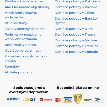
Záruka vrátenia zdarma
Domáce potreby v Košiciach
Ako Eko balíme objednávky
Domáce potreby v Prešove
Všeobecné zmluvné
Domáce potreby v Žiline
podmienky
Domáce potreby v Banskej
VOP pre firmy
Bystrici
Zásady ochrany súkromia
Domáce potreby v Nitre
Podmienky používania
Domáce potreby v Trnave
webového rozhrania
Domáce potreby v Martine
Reklamačný proces
Domáce potreby v Trenčíne
Odstúpenie od zmluvy
Domáce potreby v Poprade
Formulár na odstúpenie od
zmluvy
Kontakty
Affiliate program
Spolupracujeme s
Bezpečná platba online
overenými dopravcami