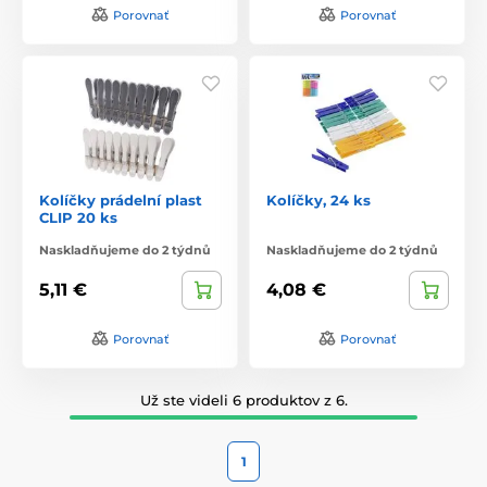
Porovnať
Porovnať
Kolíčky prádelní plast
Kolíčky, 24 ks
CLIP 20 ks
Naskladňujeme do 2 týdnů
Naskladňujeme do 2 týdnů
5,11 €
4,08 €
Porovnať
Porovnať
Už ste videli 6 produktov z 6.
1