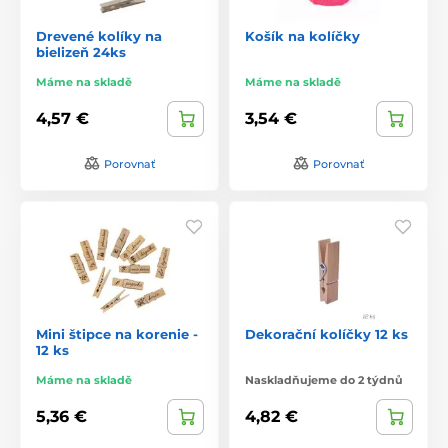
Drevené kolíky na
Košík na kolíčky
bielizeň 24ks
Máme na skladě
Máme na skladě
4,57 €
3,54 €
Porovnať
Porovnať
Mini štipce na korenie -
Dekorační kolíčky 12 ks
12 ks
Máme na skladě
Naskladňujeme do 2 týdnů
5,36 €
4,82 €