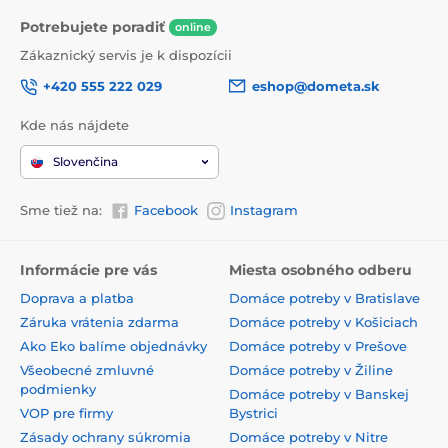
Potrebujete poradiť
online
Zákaznický servis je k dispozícii
+420 555 222 029
eshop@dometa.sk
Kde nás nájdete
Slovenčina
Sme tiež na:
Facebook
Instagram
Informácie pre vás
Miesta osobného odberu
Doprava a platba
Domáce potreby v Bratislave
Záruka vrátenia zdarma
Domáce potreby v Košiciach
Ako Eko balíme objednávky
Domáce potreby v Prešove
Všeobecné zmluvné
Domáce potreby v Žiline
podmienky
Domáce potreby v Banskej
VOP pre firmy
Bystrici
Zásady ochrany súkromia
Domáce potreby v Nitre