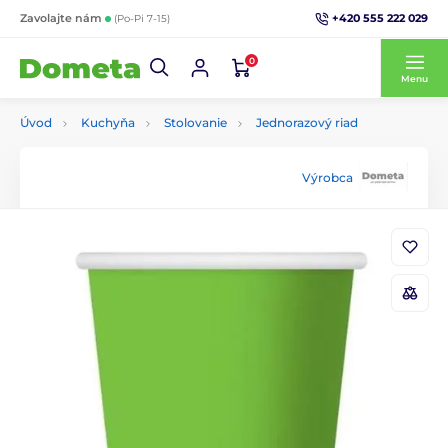
+420 555 222 029
Zavolajte nám
(Po-Pi 7-15)
0
Menu
Úvod
Kuchyňa
Stolovanie
Jednorazový riad
Výrobca