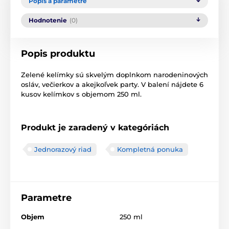
Popis a parametre
Hodnotenie
(0)
Popis produktu
Zelené
kelímky sú
skvelým
doplnkom
narodeninových
osláv
,
večierkov
a
akejkoľvek
party
.
V
balení
nájdete
6
kusov
kelímkov
s objemom
250
ml
.
Produkt je zaradený v kategóriách
Jednorazový riad
Kompletná ponuka
Parametre
Objem
250 ml