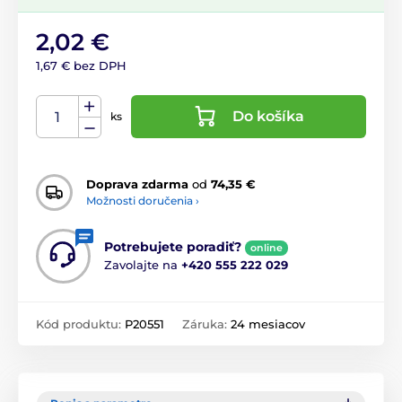
2,02 €
1,67 € bez DPH
Do košíka
ks
Doprava zdarma
od
74,35 €
Možnosti doručenia ›
Potrebujete poradiť?
online
Zavolajte na
+420 555 222 029
Kód produktu:
P20551
Záruka:
24 mesiacov