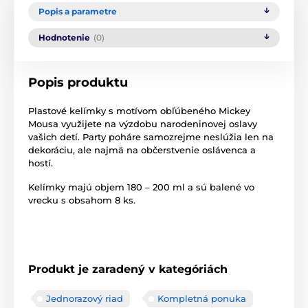
Popis a parametre
Hodnotenie
(0)
Popis produktu
Plastové
kelímky
s motívom obľúbeného Mickey
Mousa
využijete
na výzdobu
narodeninovej oslavy
vašich detí
.
Party
poháre
samozrejme
neslúžia
len
na
dekoráciu
,
ale najmä na
občerstvenie
oslávenca
a
hostí
.
Kelímky
majú
objem
180 – 200 ml
a
sú balené
vo
vrecku
s
obsahom
8
ks
.
Produkt je zaradený v kategóriách
Jednorazový riad
Kompletná ponuka