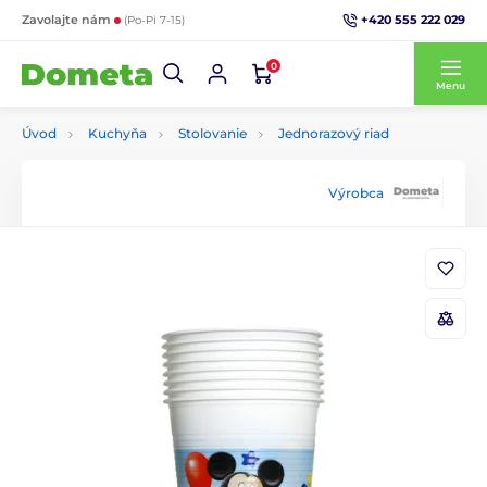
+420 555 222 029
Zavolajte nám
(Po-Pi 7-15)
0
Menu
Úvod
Kuchyňa
Stolovanie
Jednorazový riad
Výrobca