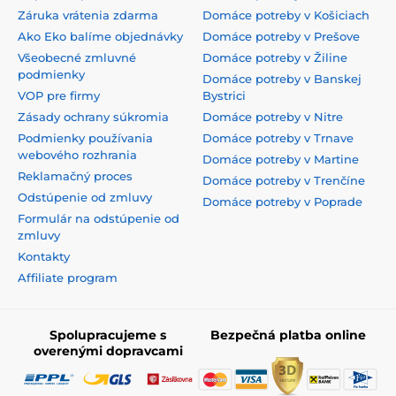
Záruka vrátenia zdarma
Domáce potreby v Košiciach
Ako Eko balíme objednávky
Domáce potreby v Prešove
Všeobecné zmluvné
Domáce potreby v Žiline
podmienky
Domáce potreby v Banskej
VOP pre firmy
Bystrici
Zásady ochrany súkromia
Domáce potreby v Nitre
Podmienky používania
Domáce potreby v Trnave
webového rozhrania
Domáce potreby v Martine
Reklamačný proces
Domáce potreby v Trenčíne
Odstúpenie od zmluvy
Domáce potreby v Poprade
Formulár na odstúpenie od
zmluvy
Kontakty
Affiliate program
Spolupracujeme s
Bezpečná platba online
overenými dopravcami