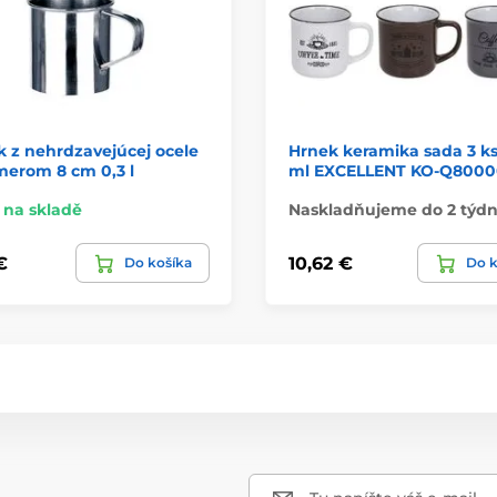
 z nehrdzavejúcej ocele
Hrnek keramika sada 3 ks
merom 8 cm 0,3 l
ml EXCELLENT KO-Q800
na skladě
Naskladňujeme do 2 týd
€
10,62 €
Do košíka
Do k