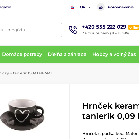
agazín
Porovnávanie
EUR
+420 555 222 029
offlin
t, kategóriu
Zavolajte nám
(Po-Pi 7-15)
Domáce potreby
Dielňa a záhrada
Hobby a voľný čas
cký + tanierik 0,09 l HEART
Hrnček keram
tanierik 0,09
Hrnček s podšálkou. Materiá