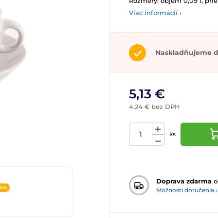
Rozmery: objem 0,09 l, prie
Viac informácií ›
Naskladňujeme d
5,13 €
4,24 € bez DPH
ks
Doprava zdarma
o
ine
Možnosti doručenia ›