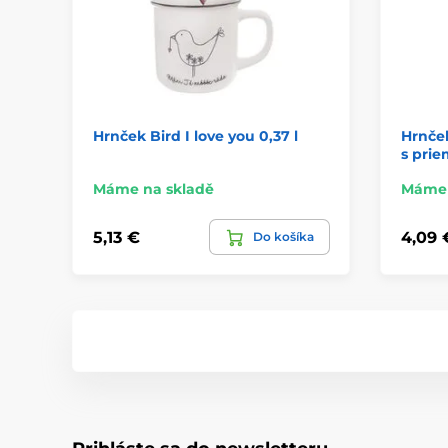
Hrnček Bird I love you 0,37 l
Hrnček
s prie
Máme na skladě
Máme 
5,13 €
4,09 
Do košíka