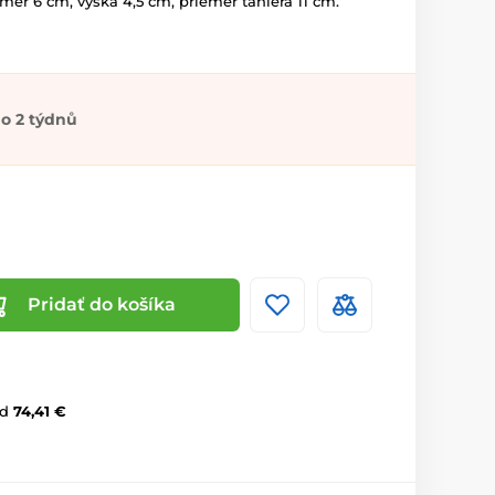
mer 6 cm, výška 4,5 cm, priemer taniera 11 cm.
o 2 týdnů
Pridať do košíka
d
74,41 €