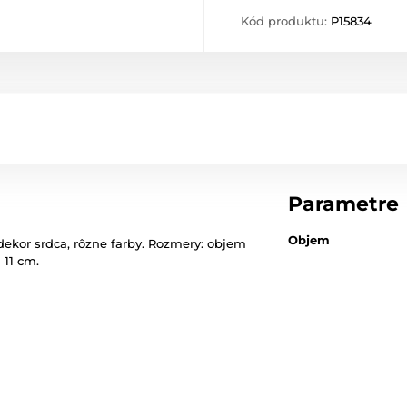
Kód produktu:
P15834
Parametre
Objem
 dekor srdca, rôzne farby. Rozmery: objem
 11 cm.