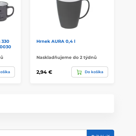
 330
Hrnek AURA 0,4 l
Sm
00030
cm
nů
Naskladňujeme do 2 týdnů
Na
2,94 €
14
ošíka
Do košíka