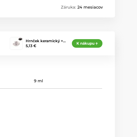
Záruka:
24 mesiacov
Hrnček keramický +…
K nákupu
5,13 €
9 ml