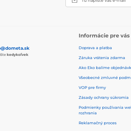
Tu napíšte váš e-mail
Informácie pre vás
p@dometa.sk
Doprava a platba
íšte
kedykoľvek
Záruka vrátenia zdarma
Ako Eko balíme objednáv
Všeobecné zmluvné podm
VOP pre firmy
Zásady ochrany súkromia
Podmienky používania w
rozhrania
Reklamačný proces