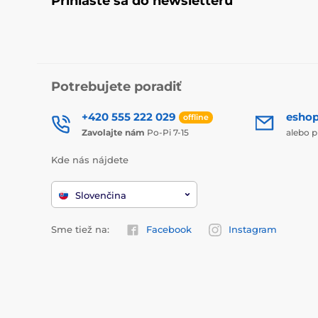
Prihláste sa do newsletteru
Potrebujete poradiť
+420 555 222 029
esho
offline
Zavolajte nám
Po-Pi 7-15
alebo p
Kde nás nájdete
Slovenčina
Sme tiež na:
Facebook
Instagram