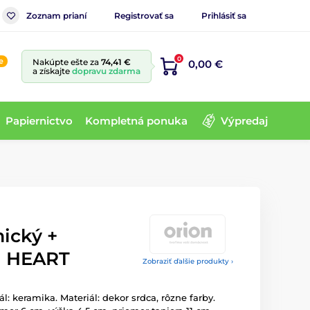
Zoznam prianí
Registrovať sa
Prihlásiť sa
0
e
Nakúpte ešte za
74,41 €
0,00 €
a získajte
dopravu zdarma
Papiernictvo
Kompletná ponuka
Výpredaj
ický +
 l HEART
Zobraziť ďalšie produkty ›
l: keramika. Materiál: dekor srdca, rôzne farby.