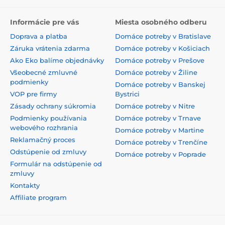
Informácie pre vás
Miesta osobného odberu
Doprava a platba
Domáce potreby v Bratislave
Záruka vrátenia zdarma
Domáce potreby v Košiciach
Ako Eko balíme objednávky
Domáce potreby v Prešove
Všeobecné zmluvné
Domáce potreby v Žiline
podmienky
Domáce potreby v Banskej
VOP pre firmy
Bystrici
Zásady ochrany súkromia
Domáce potreby v Nitre
Podmienky používania
Domáce potreby v Trnave
webového rozhrania
Domáce potreby v Martine
Reklamačný proces
Domáce potreby v Trenčíne
Odstúpenie od zmluvy
Domáce potreby v Poprade
Formulár na odstúpenie od
zmluvy
Kontakty
Affiliate program