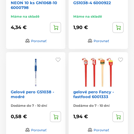
NEON 10 ks GN1068-10
GS1038-4 6000922
6000798
Máme na skladě
Máme na skladě
4,34 €
1,90 €
Porovnať
Porovnať
Gelové pero GS1038 -
gelové pero Fancy -
modré
fastfood 6001333
Dodáme do 7 - 10 dní
Dodáme do 7 - 10 dní
0,58 €
1,94 €
Porovnať
Porovnať