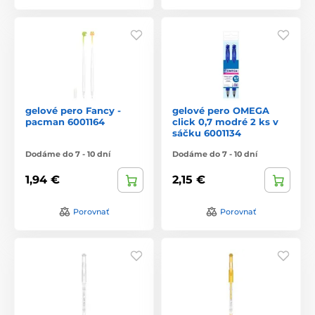
gelové pero Fancy -
gelové pero OMEGA
pacman 6001164
click 0,7 modré 2 ks v
sáčku 6001134
Dodáme do 7 - 10 dní
Dodáme do 7 - 10 dní
1,94 €
2,15 €
Porovnať
Porovnať