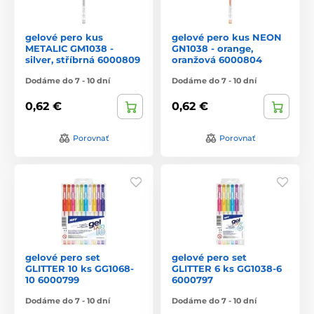
gelové pero kus
gelové pero kus NEON
METALIC GM1038 -
GN1038 - orange,
silver, stříbrná 6000809
oranžová 6000804
Dodáme do 7 - 10 dní
Dodáme do 7 - 10 dní
0,62 €
0,62 €
Porovnať
Porovnať
gelové pero set
gelové pero set
GLITTER 10 ks GG1068-
GLITTER 6 ks GG1038-6
10 6000799
6000797
Dodáme do 7 - 10 dní
Dodáme do 7 - 10 dní