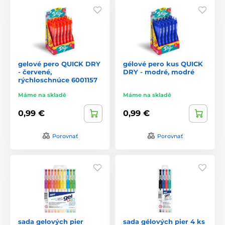
gelové pero QUICK DRY
gélové pero kus QUICK
- červené,
DRY - modré, modré
rýchloschnúce 6001157
Máme na skladě
Máme na skladě
0,99 €
0,99 €
Porovnať
Porovnať
sada gelových pier
sada gélových pier 4 ks