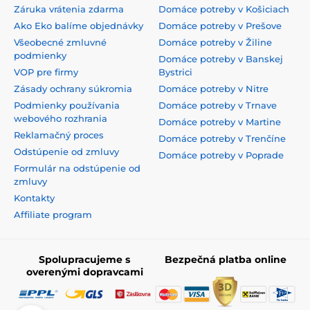
Záruka vrátenia zdarma
Domáce potreby v Košiciach
Ako Eko balíme objednávky
Domáce potreby v Prešove
Všeobecné zmluvné
Domáce potreby v Žiline
podmienky
Domáce potreby v Banskej
VOP pre firmy
Bystrici
Zásady ochrany súkromia
Domáce potreby v Nitre
Podmienky používania
Domáce potreby v Trnave
webového rozhrania
Domáce potreby v Martine
Reklamačný proces
Domáce potreby v Trenčíne
Odstúpenie od zmluvy
Domáce potreby v Poprade
Formulár na odstúpenie od
zmluvy
Kontakty
Affiliate program
Spolupracujeme s
Bezpečná platba online
overenými dopravcami