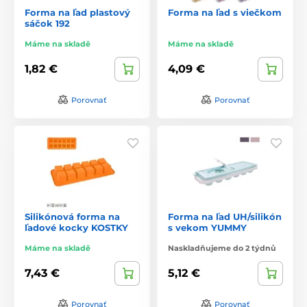
Forma na ľad plastový
Forma na ľad s viečkom
sáčok 192
Máme na skladě
Máme na skladě
1,82 €
4,09 €
Porovnať
Porovnať
Silikónová forma na
Forma na ľad UH/silikón
ľadové kocky KOSTKY
s vekom YUMMY
Máme na skladě
Naskladňujeme do 2 týdnů
7,43 €
5,12 €
Porovnať
Porovnať