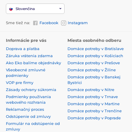
Slovenčina
Sme tiež na:
Facebook
Instagram
Informácie pre vás
Miesta osobného odberu
Doprava a platba
Domáce potreby v Bratislave
Záruka vrátenia zdarma
Domáce potreby v Košiciach
Ako Eko balíme objednávky
Domáce potreby v Prešove
Všeobecné zmluvné
Domáce potreby v Žiline
podmienky
Domáce potreby v Banskej
VOP pre firmy
Bystrici
Zásady ochrany súkromia
Domáce potreby v Nitre
Podmienky používania
Domáce potreby v Trnave
webového rozhrania
Domáce potreby v Martine
Reklamačný proces
Domáce potreby v Trenčíne
Odstúpenie od zmluvy
Domáce potreby v Poprade
Formulár na odstúpenie od
zmluvy