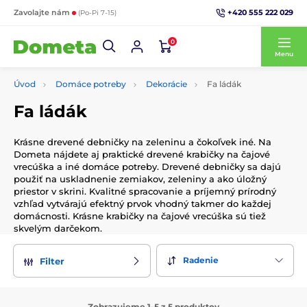
+420 555 222 029
Zavolajte nám
(Po-Pi 7-15)
0
Menu
Úvod
Domáce potreby
Dekorácie
Fa ládák
Fa ládák
Krásne drevené debničky na zeleninu a čokoľvek iné. Na
Dometa nájdete aj praktické drevené krabičky na čajové
vrecúška a iné domáce potreby. Drevené debničky sa dajú
použiť na uskladnenie zemiakov, zeleniny a ako úložný
priestor v skrini. Kvalitné spracovanie a príjemný prírodný
vzhľad vytvárajú efektný prvok vhodný takmer do každej
domácnosti. Krásne krabičky na čajové vrecúška sú tiež
skvelým darčekom.
Radenie
Filter
Zobrazujeme 1-5 z 5 produktov