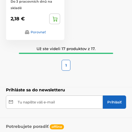
Do 3 pracovních dnů na
skladě
2,18 €
Porovnať
Už ste videli 17 produktov z 17.
1
Prihláste sa do newsletteru
Tu napíšte váš e-mail
Prihlásiť
Potrebujete poradiť
offline