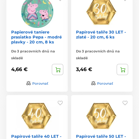
Papierové taniere
Papírové talíře 30 LET -
prasiatko Pepa - modré
zlaté - 20 cm, 6 ks
plavky - 20 cm, 8 ks
Do 3 pracovních dnů na
Do 3 pracovních dnů na
skladě
skladě
4,66 €
3,46 €
Porovnať
Porovnať
Papírové talíře 40 LET -
Papírové talíře 50 LET -