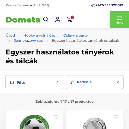
+420 555 222 029
Zavolajte nám
(Po-Pi 7-15)
0
Menu
Úvod
Hobby a voľný čas
Oslavy a párty
Jednorazový riad
Egyszer használatos tányérok és tálcák
Egyszer használatos tányérok
és tálcák
Radenie
Filter
Zobrazujeme 1-17 z 17 produktov