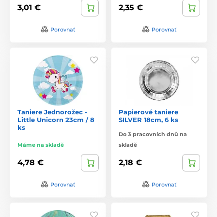
3,01 €
2,35 €
Porovnať
Porovnať
Taniere Jednorožec -
Papierové taniere
Little Unicorn 23cm / 8
SILVER 18cm, 6 ks
ks
Do 3 pracovních dnů na
Máme na skladě
skladě
4,78 €
2,18 €
Porovnať
Porovnať