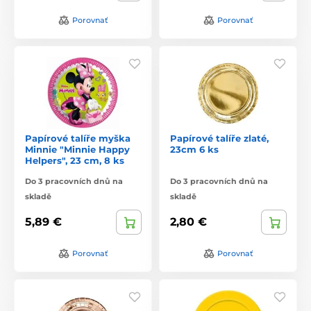
Porovnať
Porovnať
Papírové talíře myška
Papírové talíře zlaté,
Minnie "Minnie Happy
23cm 6 ks
Helpers", 23 cm, 8 ks
Do 3 pracovních dnů na
Do 3 pracovních dnů na
skladě
skladě
5,89 €
2,80 €
Porovnať
Porovnať