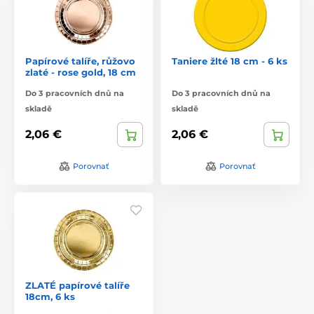
Papírové talíře, růžovo
Taniere žlté 18 cm - 6 ks
zlaté - rose gold, 18 cm
Do 3 pracovních dnů na
Do 3 pracovních dnů na
skladě
skladě
2,06 €
2,06 €
Porovnať
Porovnať
ZLATÉ papírové talíře
18cm, 6 ks