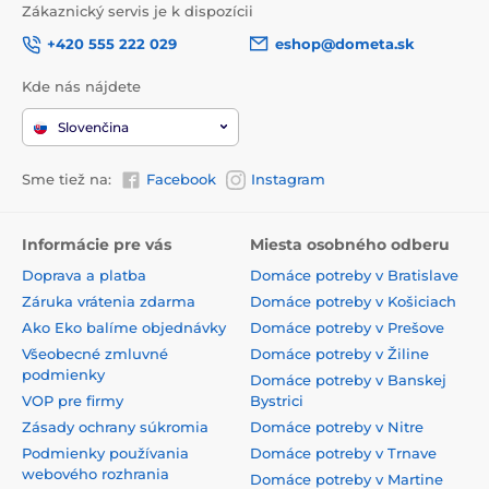
Zákaznický servis je k dispozícii
+420 555 222 029
eshop@dometa.sk
Kde nás nájdete
Slovenčina
Sme tiež na:
Facebook
Instagram
Informácie pre vás
Miesta osobného odberu
Doprava a platba
Domáce potreby v Bratislave
Záruka vrátenia zdarma
Domáce potreby v Košiciach
Ako Eko balíme objednávky
Domáce potreby v Prešove
Všeobecné zmluvné
Domáce potreby v Žiline
podmienky
Domáce potreby v Banskej
VOP pre firmy
Bystrici
Zásady ochrany súkromia
Domáce potreby v Nitre
Podmienky používania
Domáce potreby v Trnave
webového rozhrania
Domáce potreby v Martine