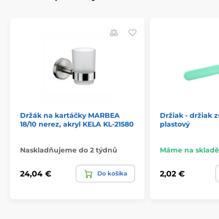
Držák na kartáčky MARBEA
Držiak - držiak 
18/10 nerez, akryl KELA KL-21580
plastový
Naskladňujeme do 2 týdnů
Máme na skladě
24,04 €
2,02 €
Do košíka