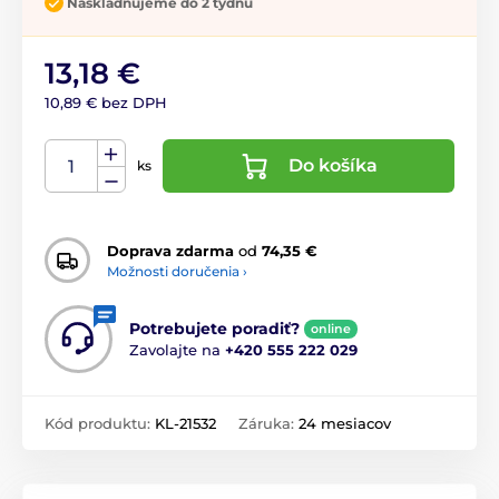
Naskladňujeme do 2 týdnů
13,18 €
10,89 € bez DPH
Do košíka
ks
Doprava zdarma
od
74,35 €
Možnosti doručenia ›
Potrebujete poradiť?
online
Zavolajte na
+420 555 222 029
Kód produktu:
KL-21532
Záruka:
24 mesiacov