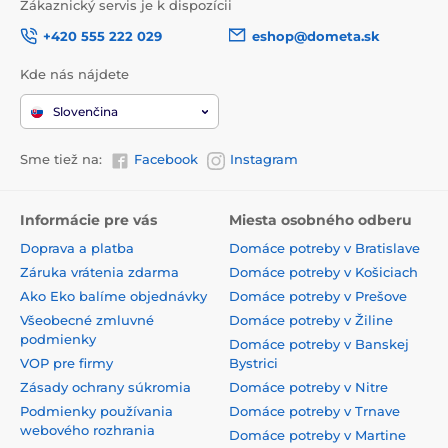
Zákaznický servis je k dispozícii
+420 555 222 029
eshop@dometa.sk
Kde nás nájdete
Slovenčina
Sme tiež na:
Facebook
Instagram
Informácie pre vás
Miesta osobného odberu
Doprava a platba
Domáce potreby v Bratislave
Záruka vrátenia zdarma
Domáce potreby v Košiciach
Ako Eko balíme objednávky
Domáce potreby v Prešove
Všeobecné zmluvné
Domáce potreby v Žiline
podmienky
Domáce potreby v Banskej
VOP pre firmy
Bystrici
Zásady ochrany súkromia
Domáce potreby v Nitre
Podmienky používania
Domáce potreby v Trnave
webového rozhrania
Domáce potreby v Martine