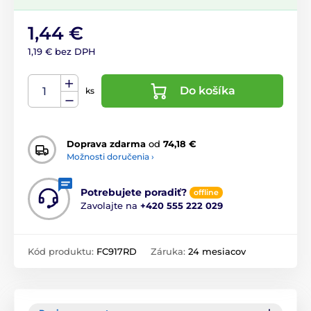
1,44 €
1,19 € bez DPH
Do košíka
ks
Doprava zdarma
od
74,18 €
Možnosti doručenia ›
Potrebujete poradiť?
offline
Zavolajte na
+420 555 222 029
Kód produktu:
FC917RD
Záruka:
24 mesiacov