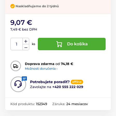
Naskladňujeme do 2 týdnů
9,07 €
7,49 € bez DPH
Do košíka
ks
Doprava zdarma
od
74,18 €
Možnosti doručenia ›
Potrebujete poradiť?
offline
Zavolajte na
+420 555 222 029
Kód produktu:
152349
Záruka:
24 mesiacov