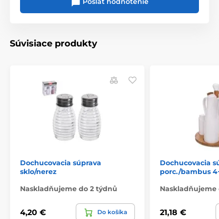
Poslať hodnotenie
Súvisiace produkty
Dochucovacia súprava
Dochucovacia s
sklo/nerez
porc./bambus 
Naskladňujeme do 2 týdnů
Naskladňujeme 
4,20 €
21,18 €
Do košíka