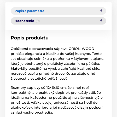
Popis a parametre
Hodnotenie
(0)
Popis produktu
Obľúbená dochucovacia súprava ORION WOOD
prináša eleganciu a klasiku do vašej kuchyne. Tento
set obsahuje solničku a pepřenku v štýlovom stojane,
ktorý je obohatený o praktický zásobník na párátka.
Materiály
použité na výrobu zahŕňajú kvalitné sklo,
nerezovú oceľ a prírodné drevo, čo zaručuje dlhú
životnosť a estetickú príťažlivosť.
Rozmery súpravy sú 12×6x10 cm, čo z nej robí
kompaktný, ale praktický doplnok pre každý stôl. Je
ideálna na každodenné použitie aj na slávnostnejšie
príležitosti. Vďaka svojej univerzálnosti sa hodí do
akéhokoľvek interiéru a jej nadčasový dizajn podporí
vzhľad vášho prostredia.