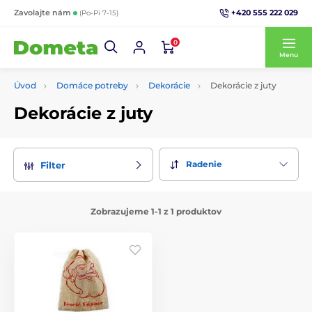
+420 555 222 029
Zavolajte nám
(Po-Pi 7-15)
0
Menu
Úvod
Domáce potreby
Dekorácie
Dekorácie z juty
Dekorácie z juty
Radenie
Filter
Zobrazujeme 1-1 z 1 produktov