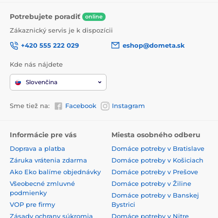
Potrebujete poradiť
online
Zákaznický servis je k dispozícii
+420 555 222 029
eshop@dometa.sk
Kde nás nájdete
Slovenčina
Sme tiež na:
Facebook
Instagram
Informácie pre vás
Miesta osobného odberu
Doprava a platba
Domáce potreby v Bratislave
Záruka vrátenia zdarma
Domáce potreby v Košiciach
Ako Eko balíme objednávky
Domáce potreby v Prešove
Všeobecné zmluvné
Domáce potreby v Žiline
podmienky
Domáce potreby v Banskej
VOP pre firmy
Bystrici
Zásady ochrany súkromia
Domáce potreby v Nitre