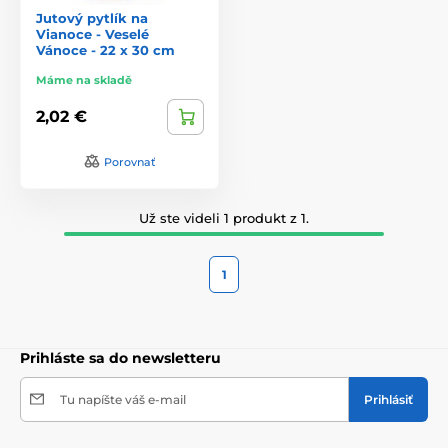
Jutový pytlík na
Vianoce - Veselé
Vánoce - 22 x 30 cm
Máme na skladě
2,02 €
Porovnať
Už ste videli 1 produkt z 1.
1
Prihláste sa do newsletteru
Tu napíšte váš e-mail
Prihlásiť