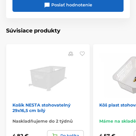
Poslať hodnotenie
Súvisiace produkty
Košík NESTA stohovatelný
Kôš plast stoho
29x16,5 cm bílý
Naskladňujeme do 2 týdnů
Máme na skladě
4,82 €
4,57 €
Do košíka