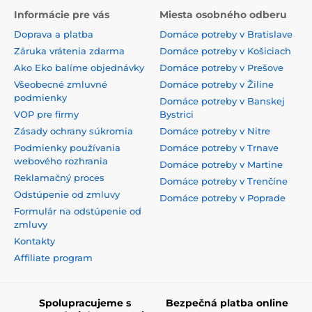
Informácie pre vás
Miesta osobného odberu
Doprava a platba
Domáce potreby v Bratislave
Záruka vrátenia zdarma
Domáce potreby v Košiciach
Ako Eko balíme objednávky
Domáce potreby v Prešove
Všeobecné zmluvné
Domáce potreby v Žiline
podmienky
Domáce potreby v Banskej
VOP pre firmy
Bystrici
Zásady ochrany súkromia
Domáce potreby v Nitre
Podmienky používania
Domáce potreby v Trnave
webového rozhrania
Domáce potreby v Martine
Reklamačný proces
Domáce potreby v Trenčíne
Odstúpenie od zmluvy
Domáce potreby v Poprade
Formulár na odstúpenie od
zmluvy
Kontakty
Affiliate program
Spolupracujeme s
Bezpečná platba online