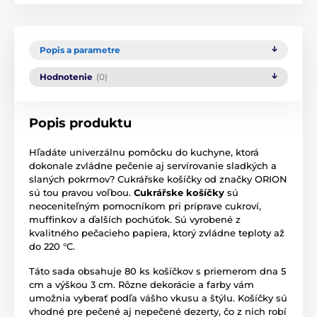
Popis a parametre
Hodnotenie
(0)
Popis produktu
Hľadáte univerzálnu pomôcku do kuchyne, ktorá
dokonale zvládne pečenie aj servírovanie sladkých a
slaných pokrmov? Cukrářske košíčky od značky ORION
sú tou pravou voľbou.
Cukrářske košíčky
sú
neoceniteľným pomocníkom pri príprave cukroví,
muffinkov a ďalších pochúťok. Sú vyrobené z
kvalitného pečacieho papiera, ktorý zvládne teploty až
do 220 °C.
Táto sada obsahuje 80 ks košíčkov s priemerom dna 5
cm a výškou 3 cm. Rôzne dekorácie a farby vám
umožnia vyberať podľa vášho vkusu a štýlu. Košíčky sú
vhodné pre pečené aj nepečené dezerty, čo z nich robí