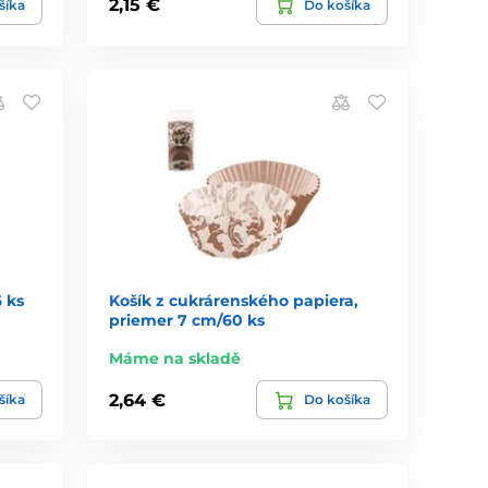
2,15 €
šíka
Do košíka
 ks
Košík z cukrárenského papiera,
priemer 7 cm/60 ks
Máme na skladě
2,64 €
šíka
Do košíka