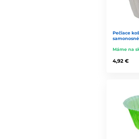
Pečiace koš
samonosné -
Máme na s
4,92 €