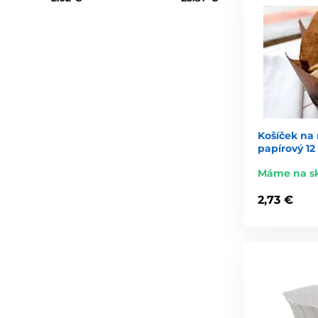
Košíček na
papírový 12
Máme na s
2,73 €