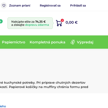
Zoznam prianí
Registrovať sa
Prihlásiť sa
0
e
Nakúpte ešte za
74,35 €
0,00 €
a získajte
dopravu zdarma
Papiernictvo
Kompletná ponuka
Výpredaj
né kuchynské potreby. Pri príprave chutných dezertov
kostí. Papierové košíčky na muffiny chránia formu pred
ieho