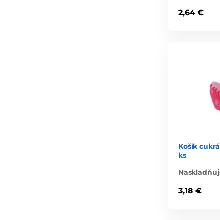
2,64 €
Košík cukrá
ks
Naskladňuj
3,18 €