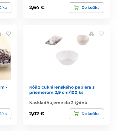
2,64 €
šíka
Do košíka
cm -
Kôš z cukrárenského papiera s
priemerom 2,9 cm/100 ks
Naskladňujeme do 2 týdnů
2,02 €
šíka
Do košíka