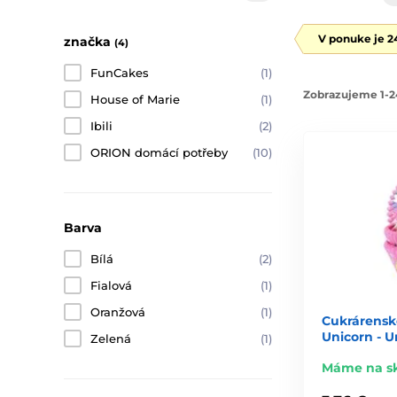
V ponuke je 2
značka
(4)
FunCakes
(1)
Zobrazujeme 1-2
House of Marie
(1)
Ibili
(2)
ORION domácí potřeby
(10)
Barva
Bílá
(2)
Fialová
(1)
Oranžová
(1)
Cukrárensk
Unicorn - U
Zelená
(1)
Máme na s