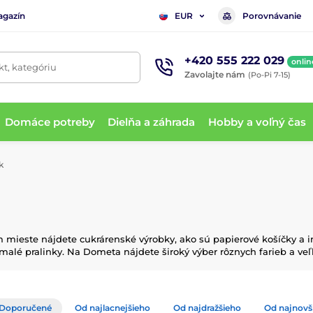
agazín
Porovnávanie
EUR
+420 555 222 029
onlin
t, kategóriu
Zavolajte nám
(Po-Pi 7-15)
Domáce potreby
Dielňa a záhrada
Hobby a voľný čas
k
mieste nájdete cukrárenské výrobky, ako sú papierové košíčky a i
malé pralinky. Na Dometa nájdete široký výber rôznych farieb a veľ
Doporučené
Od najlacnejšieho
Od najdražšieho
Od najnovš