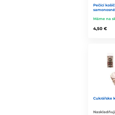
Pečící koší
samonosné 
Máme na s
4,50 €
Cukrářske k
Naskladňuj