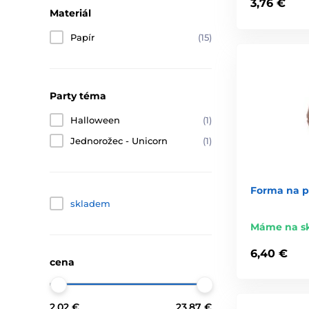
3,76 €
Materiál
Papír
(15)
Party téma
Halloween
(1)
Jednorožec - Unicorn
(1)
Forma na p
skladem
Máme na s
6,40 €
cena
2.02 €
23.87 €