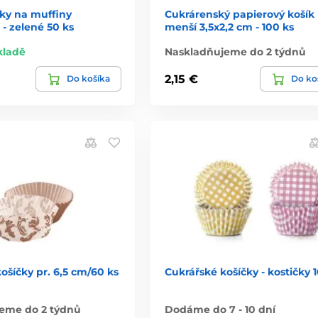
čky na muffiny
Cukrárenský papierový košík
- zelené 50 ks
menší 3,5x2,2 cm - 100 ks
kladě
Naskladňujeme do 2 týdnů
2,15 €
Do košíka
Do ko
ošíčky pr. 6,5 cm/60 ks
Cukrářské košíčky - kostičky 
eme do 2 týdnů
Dodáme do 7 - 10 dní