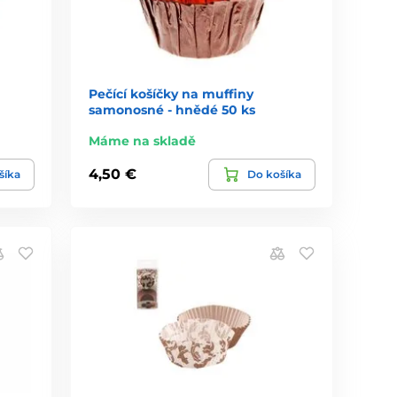
Pečící košíčky na muffiny
samonosné - hnědé 50 ks
Máme na skladě
4,50 €
šíka
Do košíka