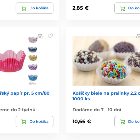
2,85 €
Do košíka
Do ko
řský papír pr. 5 cm/80
Košíčky biele na pralinky 2,2 
1000 ks
eme do 2 týdnů
Dodáme do 7 - 10 dní
10,66 €
Do košíka
Do ko