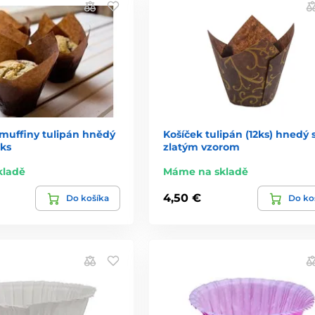
 muffiny tulipán hnědý
Košíček tulipán (12ks) hnedý 
 ks
zlatým vzorom
kladě
Máme na skladě
4,50 €
Do košíka
Do ko