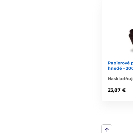
Papierové 
hnedé - 20
Naskladňuje
23,87 €