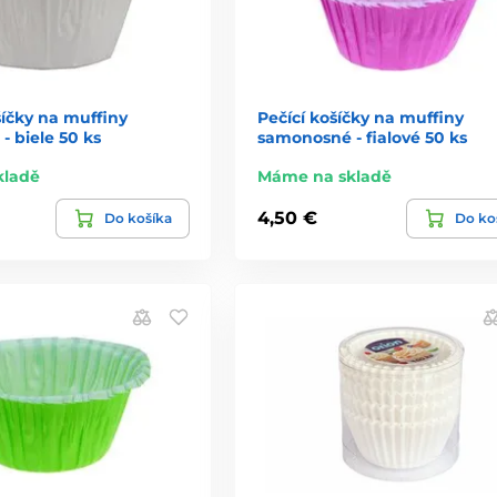
íčky na muffiny
Pečící košíčky na muffiny
 biele 50 ks
samonosné - fialové 50 ks
kladě
Máme na skladě
4,50 €
Do košíka
Do ko