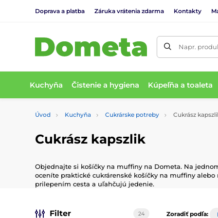
Doprava a platba
Záruka vrátenia zdarma
Kontakty
M
Napr. produk
Kuchyňa
Čistenie a hygiena
Kúpeľňa a toaleta
Úvod
Kuchyňa
Cukrárske potreby
Cukrász kapszli
Cukrász kapszlik
Objednajte si košíčky na muffiny na Dometa. Na jednom 
oceníte praktické cukrárenské košíčky na muffiny alebo 
prilepením cesta a uľahčujú jedenie.
Filter
24
Zoradiť podľa: