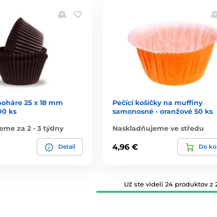
poháre 25 x 18 mm
Pečící košíčky na muffiny
00 ks
samonosné - oranžové 50 ks
me za 2 - 3 týdny
Naskladňujeme ve středu
4,96 €
Detail
Do ko
Už ste videli 24 produktov z 