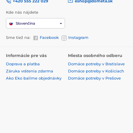
+420 555 222 029
eshop@dometa.sk
Kde nás nájdete
Slovenčina
Sme tiež na:
Facebook
Instagram
Informácie pre vás
Miesta osobného odberu
Doprava a platba
Domáce potreby v Bratislave
Záruka vrátenia zdarma
Domáce potreby v Košiciach
Ako Eko balíme objednávky
Domáce potreby v Prešove
Všeobecné zmluvné
Domáce potreby v Žiline
podmienky
Domáce potreby v Banskej
VOP pre firmy
Bystrici
Zásady ochrany súkromia
Domáce potreby v Nitre
Podmienky používania
Domáce potreby v Trnave
webového rozhrania
Domáce potreby v Martine
Reklamačný proces
Domáce potreby v Trenčíne
Odstúpenie od zmluvy