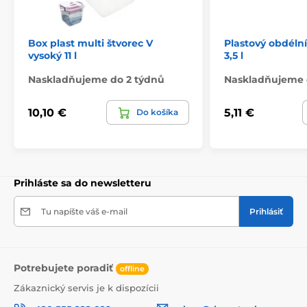
Box plast multi štvorec V
Plastový obdéln
vysoký 11 l
3,5 l
Naskladňujeme do 2 týdnů
Naskladňujeme 
10,10 €
5,11 €
Do košíka
Prihláste sa do newsletteru
Tu napíšte váš e-mail
Prihlásiť
Potrebujete poradiť
offline
Zákaznický servis je k dispozícii