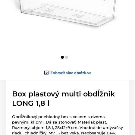
Zobraziť viac obrázkov
Box plastový multi obdĺžnik
LONG 1,8 l
Obdĺžnikový priehľadný box s vekom s dvoma
pevnými klipmi. Dá sa stohovať. Materiál: plast.
Rozmery: objem 1,8 l, 28x12x9 cm. Vhodné do umývačky
riadu, chladničky, MVT - bez veka. Neobsahuje BPA.