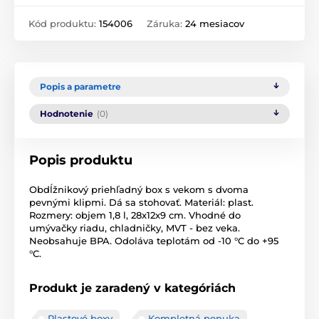
Kód produktu:
154006
Záruka:
24 mesiacov
Popis a parametre
Hodnotenie
(0)
Popis produktu
Obdĺžnikový priehľadný box s vekom s dvoma
pevnými klipmi. Dá sa stohovať. Materiál: plast.
Rozmery: objem 1,8 l, 28x12x9 cm. Vhodné do
umývačky riadu, chladničky, MVT - bez veka.
Neobsahuje BPA. Odoláva teplotám od -10 °C do +95
°C.
Produkt je zaradený v kategóriách
Plastové boxy
Kompletná ponuka