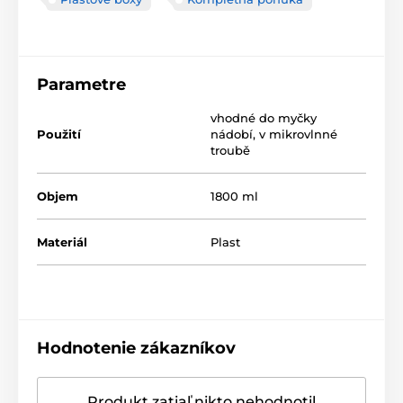
Parametre
vhodné do myčky
Použití
nádobí
,
v mikrovlnné
troubě
Objem
1800 ml
Materiál
Plast
Hodnotenie zákazníkov
Produkt zatiaľ nikto nehodnotil