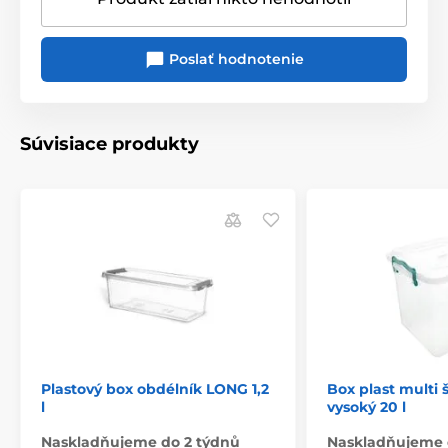
Poslať hodnotenie
Súvisiace produkty
Plastový box obdélník LONG 1,2
Box plast multi 
l
vysoký 20 l
Naskladňujeme do 2 týdnů
Naskladňujeme 