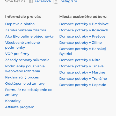
Sme tiež na:
Facebook
Instagram
Informácie pre vás
Miesta osobného odberu
Doprava a platba
Domáce potreby v Bratislave
Záruka vrátenia zdarma
Domáce potreby v Košiciach
Ako Eko balíme objednávky
Domáce potreby v Prešove
Všeobecné zmluvné
Domáce potreby v Žiline
podmienky
Domáce potreby v Banskej
VOP pre firmy
Bystrici
Zásady ochrany súkromia
Domáce potreby v Nitre
Podmienky používania
Domáce potreby v Trnave
webového rozhrania
Domáce potreby v Martine
Reklamačný proces
Domáce potreby v Trenčíne
Odstúpenie od zmluvy
Domáce potreby v Poprade
Formulár na odstúpenie od
zmluvy
Kontakty
Affiliate program