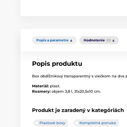
Popis a parametre
Hodnotenie
(0)
Popis produktu
Box
obdĺžnikový
transparentný
s viečkom
na
dva 
Materiál:
plast
.
Rozmery
:
objem
3,8 l
,
31x20,5x10
cm
.
Produkt je zaradený v kategóriách
Plastové boxy
Kompletná ponuka