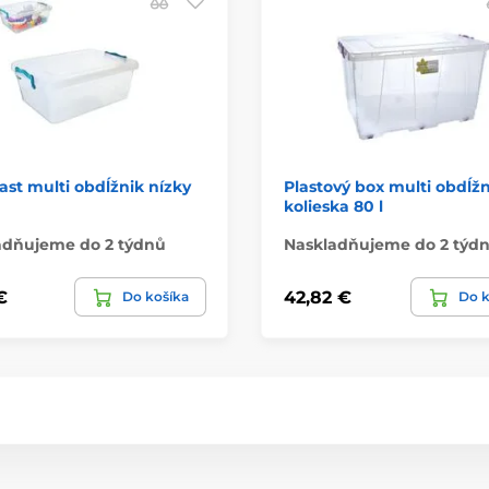
ast multi obdĺžnik nízky
Plastový box multi obdĺžn
kolieska 80 l
adňujeme do 2 týdnů
Naskladňujeme do 2 týd
€
42,82 €
Do košíka
Do k