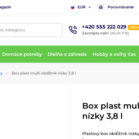
agazín
Porovnávanie
EUR
+420 555 222 029
offlin
t, kategóriu
Zavolajte nám
(Po-Pi 7-15)
Domáce potreby
Dielňa a záhrada
Hobby a voľný čas
xy
Box plast multi obdĺžnik nízky 3,8 l
Box plast mul
nízky 3,8 l
Plastový box
obdĺžnik
nízky