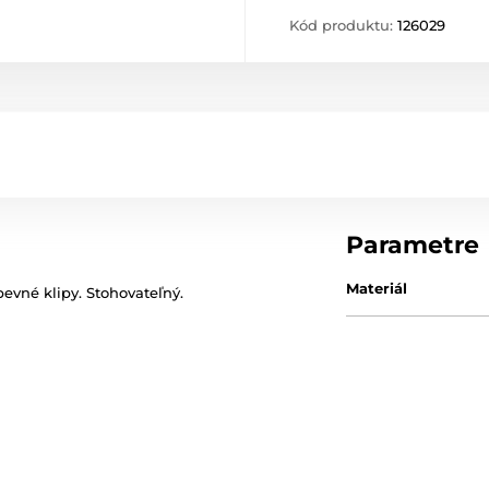
Kód produktu:
126029
Parametre
Materiál
pevné
klipy
.
Stohovateľný
.