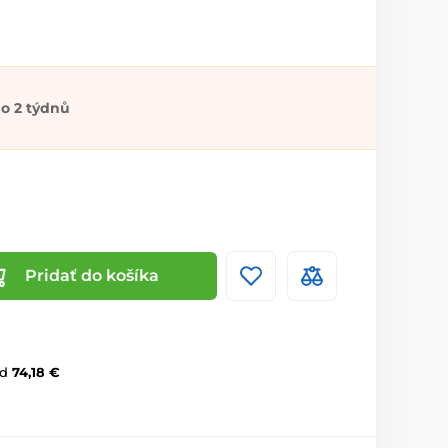
o 2 týdnů
Pridať do košíka
d
74,18 €