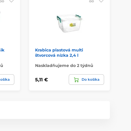
ik
Krabica plastová multi
Bo
štvorcová nízka 2,4 l
nů
Naskladňujeme do 2 týdnů
Na
5,11 €
1,
ošíka
Do košíka