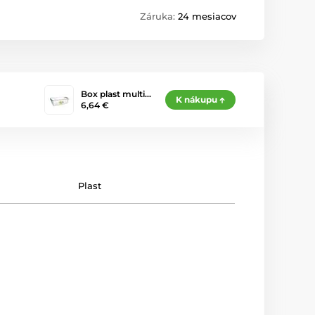
Záruka:
24 mesiacov
Box plast multi…
K nákupu
6,64 €
Plast