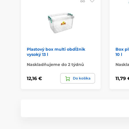
Plastový box multi obdĺžnik
Box pl
vysoký 13 l
10 l
Naskladňujeme do 2 týdnů
Naskl
12,16 €
11,79 
Do košíka