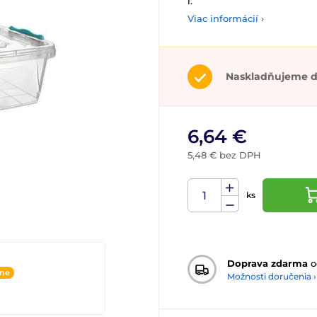
l
.
Viac informácií ›
Naskladňujeme d
6,64 €
5,48 € bez DPH
ks
Doprava zdarma
o
ine
Možnosti doručenia ›