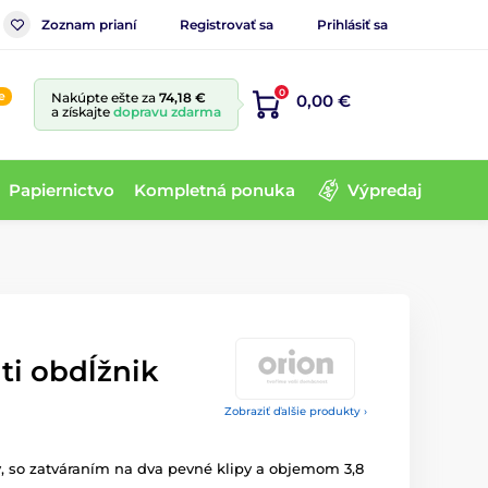
Zoznam prianí
Registrovať sa
Prihlásiť sa
0
e
Nakúpte ešte za
74,18 €
0,00 €
a získajte
dopravu zdarma
Papiernictvo
Kompletná ponuka
Výpredaj
ti obdĺžnik
Zobraziť ďalšie produkty ›
, so zatváraním
na
dva pevné
klipy a objemom
3,8