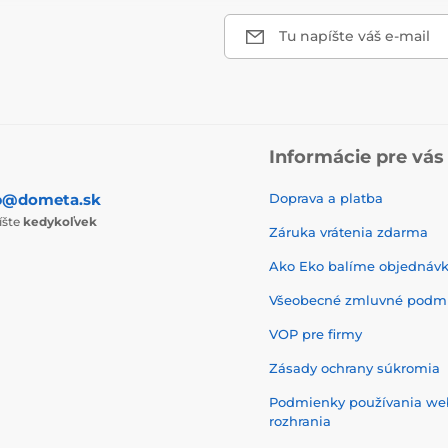
Tu napíšte váš e-mail
Informácie pre vás
p@dometa.sk
Doprava a platba
íšte
kedykoľvek
Záruka vrátenia zdarma
Ako Eko balíme objednáv
Všeobecné zmluvné podm
VOP pre firmy
Zásady ochrany súkromia
Podmienky používania w
rozhrania