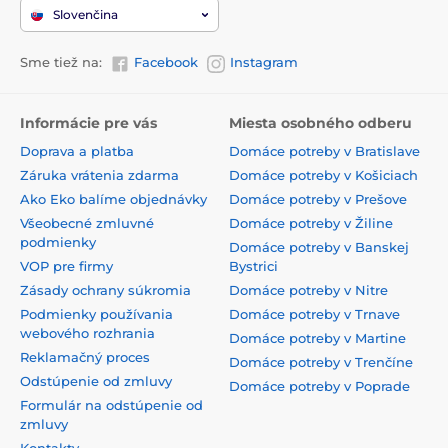
Slovenčina
Sme tiež na:
Facebook
Instagram
Informácie pre vás
Miesta osobného odberu
Doprava a platba
Domáce potreby v Bratislave
Záruka vrátenia zdarma
Domáce potreby v Košiciach
Ako Eko balíme objednávky
Domáce potreby v Prešove
Všeobecné zmluvné
Domáce potreby v Žiline
podmienky
Domáce potreby v Banskej
VOP pre firmy
Bystrici
Zásady ochrany súkromia
Domáce potreby v Nitre
Podmienky používania
Domáce potreby v Trnave
webového rozhrania
Domáce potreby v Martine
Reklamačný proces
Domáce potreby v Trenčíne
Odstúpenie od zmluvy
Domáce potreby v Poprade
Formulár na odstúpenie od
zmluvy
Kontakty