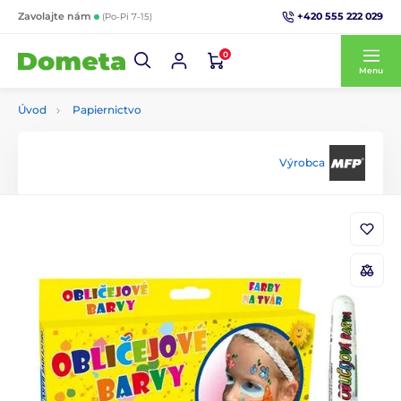
+420 555 222 029
Zavolajte nám
(Po-Pi 7-15)
0
Menu
Úvod
Papiernictvo
Výrobca