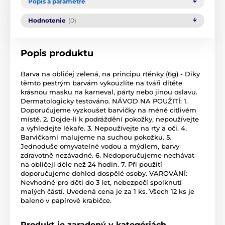
Popis a parametre
Hodnotenie
(0)
Popis produktu
Barva na obličej zelená, na principu rtěnky (6g) - Díky
těmto pestrým barvám vykouzlíte na tváři dítěte
krásnou masku na karneval, párty nebo jinou oslavu.
Dermatologicky testováno. NÁVOD NA POUŽITÍ: 1.
Doporučujeme vyzkoušet barvičky na méně citlivém
místě. 2. Dojde-li k podráždění pokožky, nepoužívejte
a vyhledejte lékaře. 3. Nepoužívejte na rty a oči. 4.
Barvičkami malujeme na suchou pokožku. 5.
Jednoduše omyvatelné vodou a mýdlem, barvy
zdravotně nezávadné. 6. Nedoporučujeme nechávat
na obličeji déle než 24 hodin. 7. Při použití
doporučujeme dohled dospělé osoby. VAROVÁNÍ:
Nevhodné pro děti do 3 let, nebezpečí spolknutí
malých částí. Uvedená cena je za 1 ks. Všech 12 ks je
baleno v papírové krabičce.
Produkt je zaradený v kategóriách