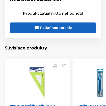
Produkt zatiaľ nikto nehodnotil
Poslať hodnotenie
Súvisiace produkty
pravítko trojúhelník 30-60
kružítko set 2 